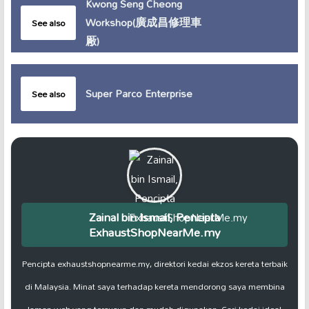
Kwong Seng Cheong
Workshop(廣成昌修理車
See also
厰)
Super Parco Enterprise
See also
Zainal bin Ismail, Pencipta
ExhaustShopNearMe.my
Pencipta exhaustshopnearme.my, direktori kedai ekzos kereta terbaik
di Malaysia. Minat saya terhadap kereta mendorong saya membina