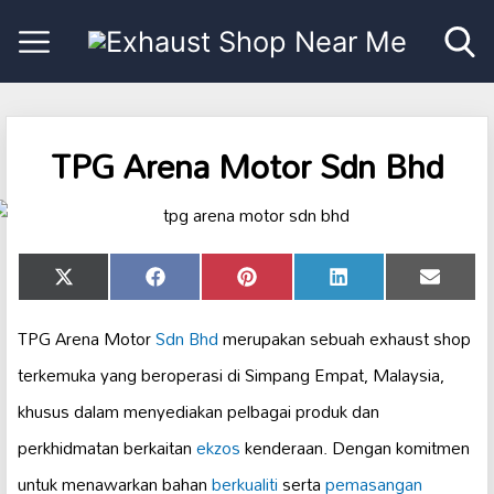
TPG Arena Motor Sdn Bhd
Share
Share
Share
Share
Share
X
Facebook
Pinterest
LinkedIn
Email
on
on
on
on
on
(Twitter)
TPG Arena Motor
Sdn Bhd
merupakan sebuah exhaust shop
terkemuka yang beroperasi di Simpang Empat, Malaysia,
khusus dalam menyediakan pelbagai produk dan
perkhidmatan berkaitan
ekzos
kenderaan. Dengan komitmen
untuk menawarkan bahan
berkualiti
serta
pemasangan