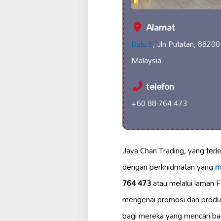
Alamat
Batu 6
, Jln Putatan, 88200
Malaysia
telefon
+60 88-764 473
Jaya Chan Trading, yang terle
dengan perkhidmatan yang
m
764 473
atau melalui laman 
mengenai promosi dan produk 
bagi mereka yang mencari bar