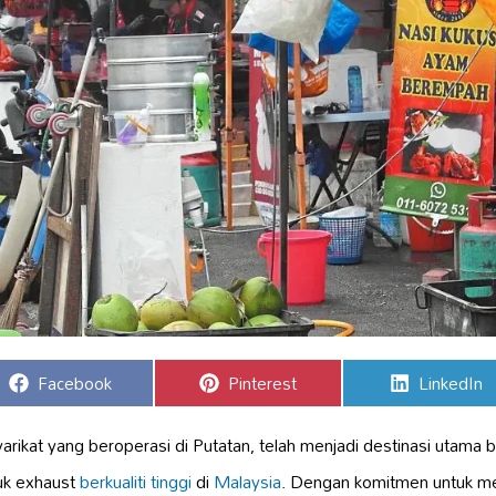
Share
Share
Share
Facebook
Pinterest
LinkedIn
on
on
on
arikat yang beroperasi di Putatan, telah menjadi destinasi utama
uk exhaust
berkualiti tinggi
di
Malaysia
. Dengan komitmen untuk me