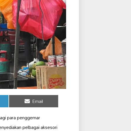
Share
Email
on
 bagi para penggemar
nyediakan pelbagai aksesori