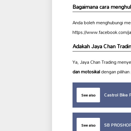
Bagaimana cara menghub
Anda boleh menghubungi mer
https://www.facebook.com/jay
Adakah Jaya Chan Tradi
Ya, Jaya Chan Trading menye
dan motosikal
dengan pilihan
Castrol Bike
See also
SB PROSHO
See also