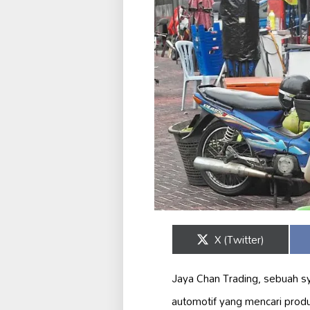
Share
X (Twitter)
on
Jaya Chan Trading, sebuah sy
automotif yang mencari prod