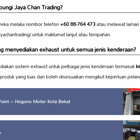
ungi Jaya Chan Trading?
eka melalui nombor telefon
+60 88-764 473
atau melawat lama
achantrading/ untuk maklumat lanjut atau tempahan.
ng menyediakan exhaust untuk semua jenis kenderaan?
diakan sistem exhaust untuk pelbagai jenis kenderaan termasuk
k
 produk yang luas dan boleh disesuaikan mengikut keperluan pelan
 Point – Hogono Motor Kota Belud
P