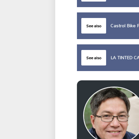
Castrol Bike 
See also
LA TINTED C
See also