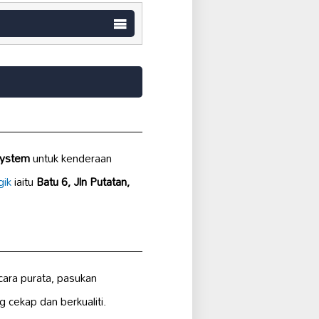
system
untuk kenderaan
gik
iaitu
Batu 6, Jln Putatan,
cara purata, pasukan
cekap dan berkualiti.