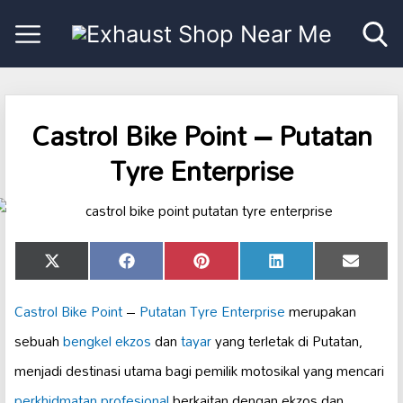
Castrol Bike Point – Putatan
Tyre Enterprise
Share
Share
Share
Share
Share
X
Facebook
Pinterest
LinkedIn
Email
on
on
on
on
on
(Twitter)
Castrol Bike Point
–
Putatan Tyre Enterprise
merupakan
sebuah
bengkel ekzos
dan
tayar
yang terletak di Putatan,
menjadi destinasi utama bagi pemilik motosikal yang mencari
perkhidmatan profesional
berkaitan dengan ekzos dan