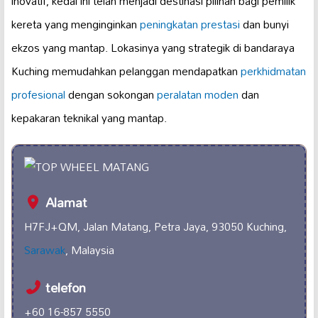
inovatif, kedai ini telah menjadi destinasi pilihan bagi pemilik
kereta yang menginginkan
peningkatan prestasi
dan bunyi
ekzos yang mantap. Lokasinya yang strategik di bandaraya
Kuching memudahkan pelanggan mendapatkan
perkhidmatan
profesional
dengan sokongan
peralatan moden
dan
kepakaran teknikal yang mantap.
Alamat
H7FJ+QM, Jalan Matang, Petra Jaya, 93050 Kuching,
Sarawak
, Malaysia
telefon
+60 16-857 5550