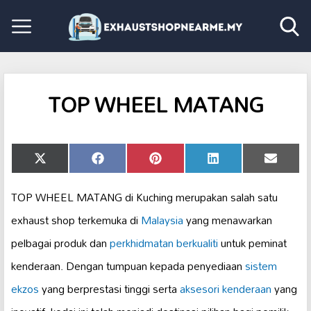
TOP WHEEL MATANG
Share
Share
Share
Share
Share
X
Facebook
Pinterest
LinkedIn
Email
on
on
on
on
on
(Twitter)
TOP WHEEL MATANG di Kuching merupakan salah satu
exhaust shop terkemuka di
Malaysia
yang menawarkan
pelbagai produk dan
perkhidmatan berkualiti
untuk peminat
kenderaan. Dengan tumpuan kepada penyediaan
sistem
ekzos
yang berprestasi tinggi serta
aksesori kenderaan
yang