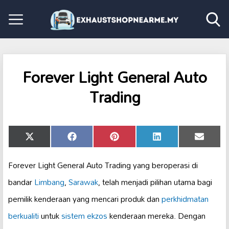
Forever Light General Auto
Trading
Share
Share
Share
Share
Share
X
Facebook
Pinterest
LinkedIn
Email
on
on
on
on
on
(Twitter)
Forever Light General Auto Trading yang beroperasi di
bandar
Limbang
,
Sarawak
, telah menjadi pilihan utama bagi
pemilik kenderaan yang mencari produk dan
perkhidmatan
berkualiti
untuk
sistem ekzos
kenderaan mereka. Dengan