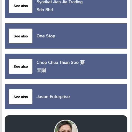
Syarikat Jian Jia Trading
See also
Sdn Bhd
One Stop
See also
Chop Chua Thian Soo 蔡
See also
天賜
Jason Enterprise
See also