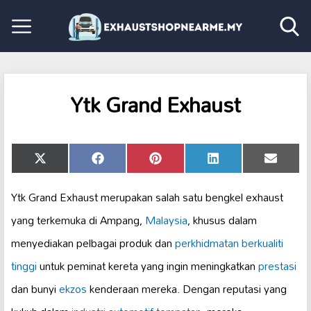
Ytk Grand Exhaust
Share
Share
Share
Share
Share
X
Facebook
Pinterest
LinkedIn
Email
on
on
on
on
on
(Twitter)
Ytk Grand Exhaust merupakan salah satu bengkel exhaust
yang terkemuka di Ampang,
Malaysia
, khusus dalam
menyediakan pelbagai produk dan
perkhidmatan berkualiti
tinggi
untuk peminat kereta yang ingin meningkatkan
prestasi
dan bunyi
ekzos
kenderaan mereka. Dengan reputasi yang