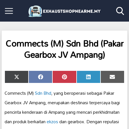
Commects (M) Sdn Bhd (Pakar
Gearbox JV Ampang)
Share
Share
Share
Share
Share
X
Facebook
Pinterest
LinkedIn
Email
on
on
on
on
on
(Twitter)
Commects (M)
Sdn Bhd
, yang beroperasi sebagai Pakar
Gearbox JV Ampang, merupakan destinasi terpercaya bagi
pencinta kenderaan di Ampang yang mencari perkhidmatan
dan produk berkaitan
ekzos
dan gearbox. Dengan reputasi