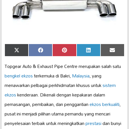
Share
Share
Share
Share
Share
X
Facebook
Pinterest
LinkedIn
Email
on
on
on
on
on
(Twitter)
Topgear Auto & Exhaust Pipe Centre merupakan salah satu
bengkel ekzos
terkemuka di Bakri,
Malaysia
, yang
menawarkan pelbagai perkhidmatan khusus untuk
sistem
ekzos
kenderaan. Dikenali dengan kepakaran dalam
pemasangan, pembaikan, dan penggantian
ekzos berkualiti
,
pusat ini menjadi pilihan utama pemandu yang mencari
penyelesaian terbaik untuk meningkatkan
prestasi
dan bunyi