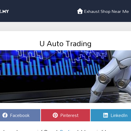
Exhaust Shop Near Me
U Auto Trading
Share
Share
Share
Facebook
Pinterest
LinkedIn
on
on
on