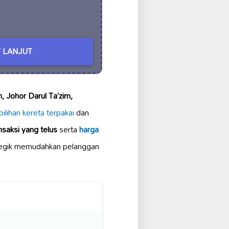
 LANJUT
, Johor Darul Ta’zim,
pilihan kereta terpakai
dan
nsaksi yang telus
serta
harga
ategik memudahkan pelanggan