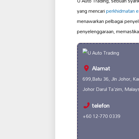
U Auto Trading, sebuah syari
yang mencari
perkhidmatan e
menawarkan pelbagai penye
penyelenggaraan, memastik
Alamat
699,Batu 36, Jln Johor, K
Johor Darul Ta'zim, Malays
telefon
+60 12-770 0339