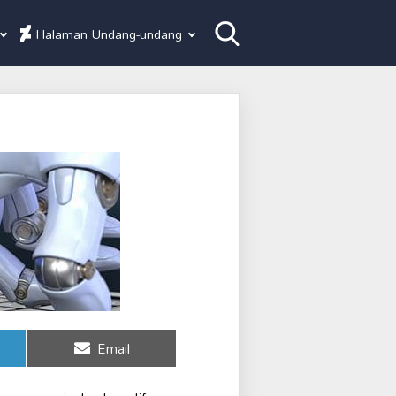
Halaman Undang-undang
Share
Email
on