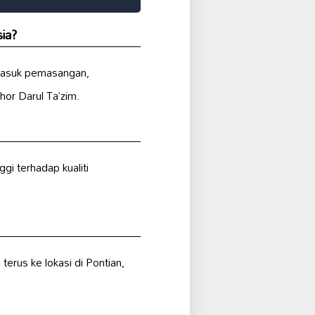
ia?
rmasuk pemasangan,
hor Darul Ta’zim.
gi terhadap kualiti
rus ke lokasi di Pontian,