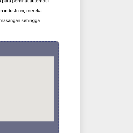
a para peminat automotif
 industri ini, mereka
emasangan sehingga