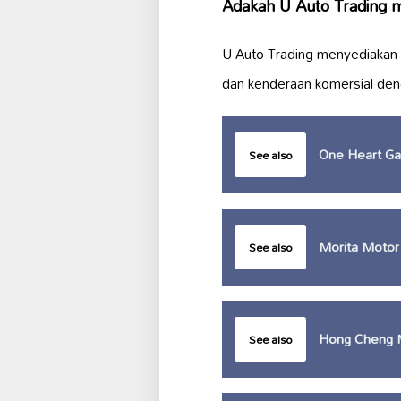
Adakah U Auto Trading m
U Auto Trading menyediakan 
dan kenderaan komersial denga
One Heart Ga
See also
Morita Moto
See also
Hong Cheng M
See also