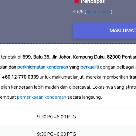
Pendapat
4.8/5 (
Baca Ulasan
)
MAKLUMAT
terletak di
699, Batu 36, Jln Johor, Kampung Duku, 82000 Pontian
alan dan
perkhidmatan kenderaan
yang
berkualiti
dengan pelbagai
n
+60 12-770 0339
untuk maklumat lanjut, mereka memberikan
tra
elian kenderaan lebih mudah dan dipercayai. Lokasinya yang str
membuat
pemeriksaan kenderaan
secara langsung.
9:30 PG–6:00 PTG
9:30 PG–6:00 PTG