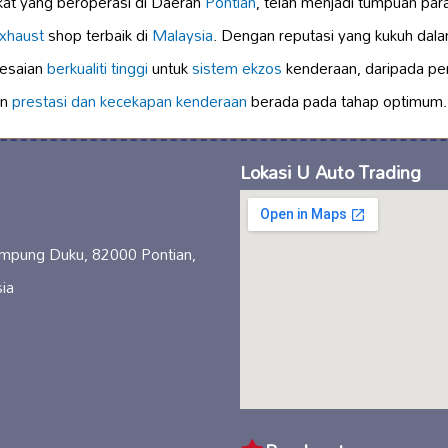
kat yang beroperasi di Daerah
Pontian
, telah menjadi tumpuan par
xhaust
shop terbaik di
Malaysia
. Dengan reputasi yang kukuh dalam
lesaian
berkualiti tinggi
untuk
sistem ekzos
kenderaan, daripada p
an
prestasi dan kecekapan kenderaan
berada pada tahap optimum.
Lokasi U Auto Trading
ampung Duku, 82000 Pontian,
ia