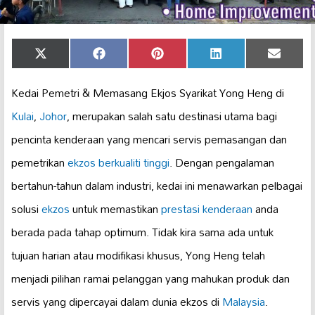
Share
Share
Share
Share
Share
X
Facebook
Pinterest
LinkedIn
Email
on
on
on
on
on
(Twitter)
Kedai Pemetri & Memasang Ekjos Syarikat Yong Heng di
Kulai
,
Johor
, merupakan salah satu destinasi utama bagi
pencinta kenderaan yang mencari servis pemasangan dan
pemetrikan
ekzos berkualiti tinggi
. Dengan pengalaman
bertahun-tahun dalam industri, kedai ini menawarkan pelbagai
solusi
ekzos
untuk memastikan
prestasi kenderaan
anda
berada pada tahap optimum. Tidak kira sama ada untuk
tujuan harian atau modifikasi khusus, Yong Heng telah
menjadi pilihan ramai pelanggan yang mahukan produk dan
servis yang dipercayai dalam dunia ekzos di
Malaysia
.