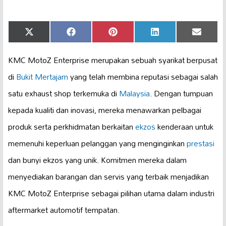
Share
Share
Share
Share
Share
X
Facebook
Pinterest
LinkedIn
Email
on
on
on
on
on
(Twitter)
KMC MotoZ Enterprise merupakan sebuah syarikat berpusat
di
Bukit Mertajam
yang telah membina reputasi sebagai salah
satu exhaust shop terkemuka di
Malaysia
. Dengan tumpuan
kepada kualiti dan inovasi, mereka menawarkan pelbagai
produk serta perkhidmatan berkaitan
ekzos
kenderaan untuk
memenuhi keperluan pelanggan yang menginginkan
prestasi
dan bunyi ekzos yang unik. Komitmen mereka dalam
menyediakan barangan dan servis yang terbaik menjadikan
KMC MotoZ Enterprise sebagai pilihan utama dalam industri
aftermarket automotif tempatan.