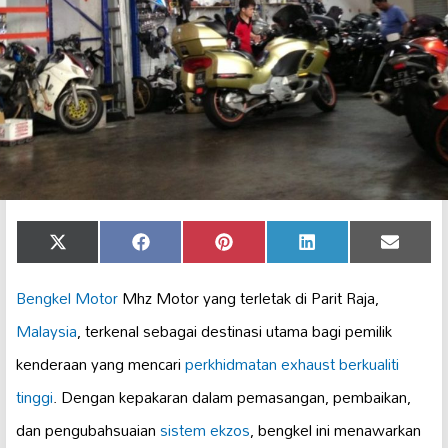
Share
Share
Share
Share
Share
X
Facebook
Pinterest
LinkedIn
Email
on
on
on
on
on
(Twitter)
Bengkel Motor
Mhz Motor yang terletak di Parit Raja,
Malaysia
, terkenal sebagai destinasi utama bagi pemilik
kenderaan yang mencari
perkhidmatan exhaust
berkualiti
tinggi
. Dengan kepakaran dalam pemasangan, pembaikan,
dan pengubahsuaian
sistem ekzos
, bengkel ini menawarkan