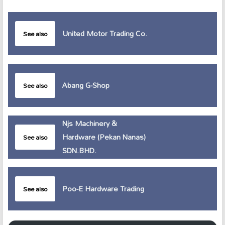
United Motor Trading Co.
See also
Abang G-Shop
See also
Njs Machinery &
Hardware (Pekan Nanas)
See also
SDN.BHD.
Poo-E Hardware Trading
See also