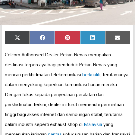
Share
Share
Share
Share
Share
X
Facebook
Pinterest
LinkedIn
Email
on
on
on
on
on
(Twitter)
Celcom Authorised Dealer Pekan Nenas merupakan
destinasi terpercaya bagi penduduk Pekan Nenas yang
mencari perkhidmatan telekomunikasi
berkualiti
, terutamanya
dalam menyokong keperluan komunikasi harian mereka.
Dengan fokus kepada penyediaan peralatan dan
perkhidmatan terkini, dealer ini turut memenuhi permintaan
tinggi bagi akses internet dan sambungan stabil, terutama
dalam industri seperti exhaust shop di
Malaysia
yang
memerlukan jaringan
pantas
untuk urusan harian dan transaksi