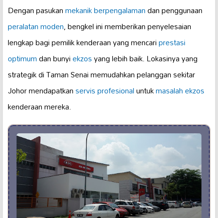
Dengan pasukan
mekanik berpengalaman
dan penggunaan
peralatan moden
, bengkel ini memberikan penyelesaian
lengkap bagi pemilik kenderaan yang mencari
prestasi
optimum
dan bunyi
ekzos
yang lebih baik. Lokasinya yang
strategik di Taman Senai memudahkan pelanggan sekitar
Johor mendapatkan
servis profesional
untuk
masalah ekzos
kenderaan mereka.