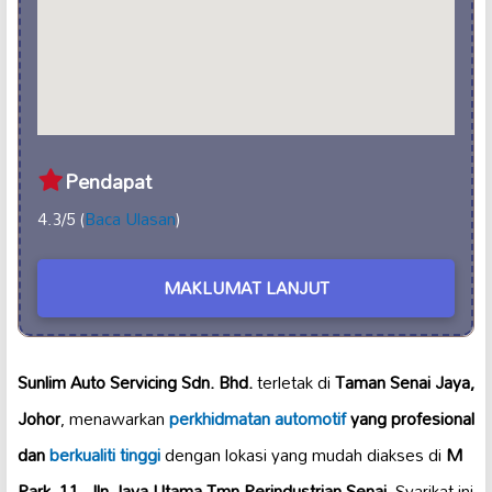
Pendapat
4.3/5 (
Baca Ulasan
)
MAKLUMAT LANJUT
Sunlim Auto Servicing Sdn. Bhd.
terletak di
Taman Senai Jaya,
Johor
, menawarkan
perkhidmatan automotif
yang profesional
dan
berkualiti tinggi
dengan lokasi yang mudah diakses di
M
Park, 11, Jln Jaya Utama Tmn Perindustrian Senai
. Syarikat ini