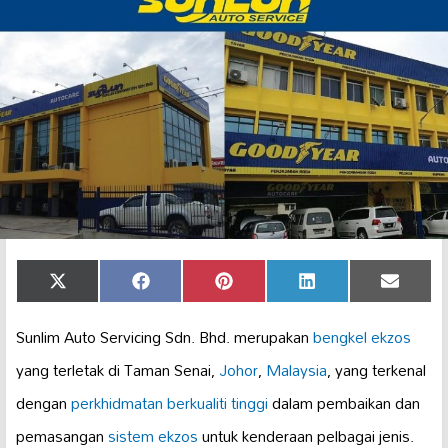
Share
Share
Share
Share
Share
X
Facebook
Pinterest
LinkedIn
Email
on
on
on
on
on
(Twitter)
Sunlim Auto Servicing Sdn. Bhd. merupakan
bengkel ekzos
yang terletak di Taman Senai,
Johor
,
Malaysia
, yang terkenal
dengan
perkhidmatan berkualiti tinggi
dalam pembaikan dan
pemasangan
sistem ekzos
untuk kenderaan pelbagai jenis.