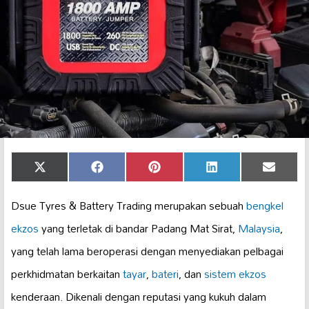
Share
Share
Share
Share
Share
X
Facebook
Pinterest
LinkedIn
Email
on
on
on
on
on
(Twitter)
Dsue Tyres & Battery Trading merupakan sebuah
bengkel
ekzos
yang terletak di bandar Padang Mat Sirat,
Malaysia
,
yang telah lama beroperasi dengan menyediakan pelbagai
perkhidmatan berkaitan
tayar
,
bateri
, dan
sistem ekzos
kenderaan. Dikenali dengan reputasi yang kukuh dalam