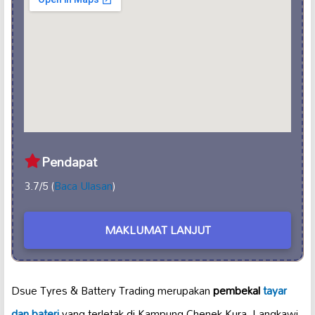
Pendapat
3.7/5 (
Baca Ulasan
)
MAKLUMAT LANJUT
Dsue Tyres & Battery Trading merupakan
pembekal
tayar
dan bateri
yang terletak di Kampung Chenek Kura, Langkawi,