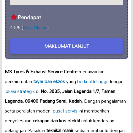
Pendapat
4.5/5 (
Baca Ulasan
)
MAKLUMAT LANJUT
MS Tyres & Exhaust Service Centre
menawarkan
perkhidmatan
tayar dan ekzos
yang
berkualiti tinggi
dengan
lokasi strategik
di
No. 3835, Jalan Lagenda 1/7, Taman
Lagenda, 09400 Padang Serai, Kedah
. Dengan pengalaman
serta peralatan moden,
pusat servis
ini memberikan
penyelesaian
cekapan dan kos efektif
untuk kenderaan
pelanggan. Pasukan
teknikal mahir
sedia membantu dengan