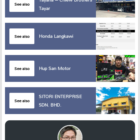
See also
Tayar
Honda Langkawi
See also
Hup San Motor
See also
SITORI ENTERPRISE
See also
SDN. BHD.