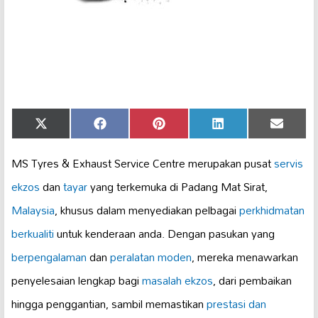
Share
Share
Share
Share
Share
X
Facebook
Pinterest
LinkedIn
Email
on
on
on
on
on
(Twitter)
MS Tyres & Exhaust Service Centre merupakan pusat
servis
ekzos
dan
tayar
yang terkemuka di Padang Mat Sirat,
Malaysia
, khusus dalam menyediakan pelbagai
perkhidmatan
berkualiti
untuk kenderaan anda. Dengan pasukan yang
berpengalaman
dan
peralatan moden
, mereka menawarkan
penyelesaian lengkap bagi
masalah ekzos
, dari pembaikan
hingga penggantian, sambil memastikan
prestasi dan