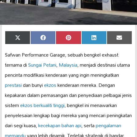
Share
Share
Share
Share
Share
X
Facebook
Pinterest
LinkedIn
Email
on
on
on
on
on
(Twitter)
Safwan Performance Garage, sebuah bengkel exhaust
ternama di
Sungai Petani
,
Malaysia
, menjadi destinasi utama
pencinta modifikasi kenderaan yang ingin meningkatkan
prestasi
dan bunyi
ekzos
kenderaan mereka. Dengan
kepakaran dalam pemasangan dan penyediaan pelbagai jenis
sistem
ekzos berkualiti tinggi
, bengkel ini menawarkan
penyelesaian lengkap bagi mereka yang mencari peningkatan
dari segi kuasa,
kecekapan bahan api
, serta
pengalaman
memandu
yang lebih dinamik. Terletak strategik di bandar