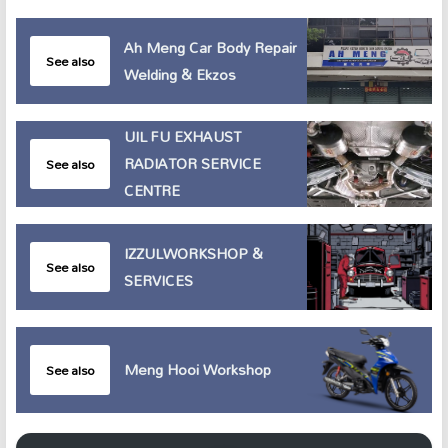
Ah Meng Car Body Repair
See also
Welding & Ekzos
UIL FU EXHAUST
RADIATOR SERVICE
See also
CENTRE
IZZULWORKSHOP &
See also
SERVICES
Meng Hooi Workshop
See also