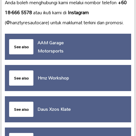
Anda boleh menghubungi kami melalui nombor telefon
+60
18-666 5578
atau ikuti kami di
Instagram
(@hanztyresautocare) untuk maklumat terkini dan promosi.
AAM Garage
See also
Motorsports
Hmz Workshop
See also
Daus Xzos Klate
See also