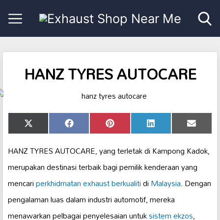
HANZ TYRES AUTOCARE
Share
Share
Share
Share
Share
X
Facebook
Pinterest
LinkedIn
Email
on
on
on
on
on
(Twitter)
HANZ TYRES AUTOCARE, yang terletak di Kampong Kadok,
merupakan destinasi terbaik bagi pemilik kenderaan yang
mencari
perkhidmatan exhaust
berkualiti
di
Malaysia
. Dengan
pengalaman luas dalam industri automotif, mereka
menawarkan pelbagai penyelesaian untuk
sistem ekzos
,