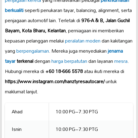
penjagaan kereta
yang menawarkan pelbagai
perkhidmatan
berkualiti
seperti penukaran tayar, balancing, alignment, serta
penjagaan automotif lain. Terletak di
976-A & B, Jalan Guchil
Bayam, Kota Bharu, Kelantan
, perniagaan ini memberikan
kepuasan pelanggan melalui
peralatan moden
dan kakitangan
yang
berpengalaman
. Mereka juga menyediakan
jenama
tayar
terkenal
dengan
harga berpatutan
dan layanan
mesra
.
Hubungi mereka di
+60 18-666 5578
atau ikuti mereka di
https://www.instagram.com/hanztyresautocare/
untuk
maklumat lanjut.
Ahad
10:00 PG–7:30 PTG
Isnin
10:00 PG–7:30 PTG