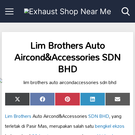
Lim Brothers Auto
Aircond&Accessories SDN
BHD
Share
Share
Share
Share
Share
X
Facebook
Pinterest
LinkedIn
Email
on
on
on
on
on
(Twitter)
Lim Brothers
Auto Aircond&Accessories
SDN BHD
, yang
terletak di Pasir Mas, merupakan salah satu
bengkel ekzos