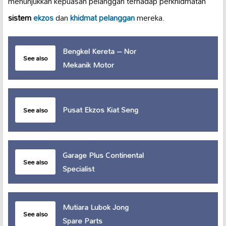
menunjukkan kepuasan pelanggan terhadap perkhidmatan
sistem
ekzos
dan
khidmat pelanggan
mereka.
Bengkel Kereta – Nor
See also
Mekanik Motor
Pusat Ekzos Kiat Seng
See also
Garage Plus Continental
See also
Specialist
Mutiara Lubok Jong
See also
Spare Parts