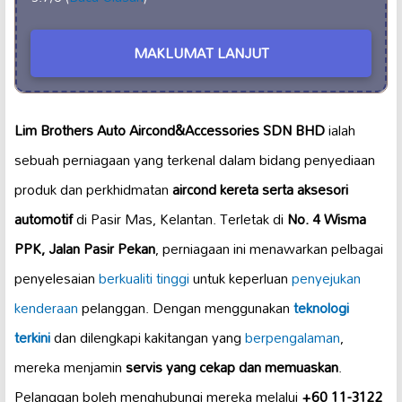
MAKLUMAT LANJUT
Lim Brothers Auto Aircond&Accessories SDN BHD
ialah
sebuah perniagaan yang terkenal dalam bidang penyediaan
produk dan perkhidmatan
aircond kereta serta aksesori
automotif
di Pasir Mas, Kelantan. Terletak di
No. 4 Wisma
PPK, Jalan Pasir Pekan
, perniagaan ini menawarkan pelbagai
penyelesaian
berkualiti tinggi
untuk keperluan
penyejukan
kenderaan
pelanggan. Dengan menggunakan
teknologi
terkini
dan dilengkapi kakitangan yang
berpengalaman
,
mereka menjamin
servis yang cekap dan memuaskan
.
Pelanggan boleh menghubungi mereka melalui
+60 11-3122