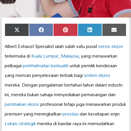
Share
Share
Share
Share
Share
X
Facebook
Pinterest
LinkedIn
Email
on
on
on
on
on
(Twitter)
Albert Exhaust Specialist ialah salah satu pusat
servis ekzos
terkemuka di
Kuala Lumpur
,
Malaysia
, yang menawarkan
pelbagai
perkhidmatan berkualiti
untuk pemilik kenderaan
yang mencari penyelesaian terbaik bagi
sistem ekzos
mereka. Dengan pengalaman bertahun-tahun dalam industri
ini, mereka bukan sahaja menyediakan pemasangan dan
pembaikan ekzos
profesional tetapi juga menawarkan produk
premium yang meningkatkan
prestasi
dan kecekapan enjin.
Lokasi strategik
mereka di bandar raya ini memudahkan