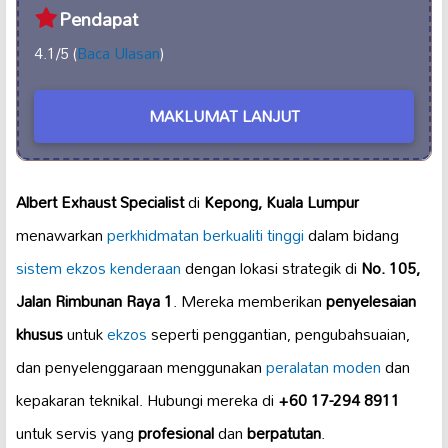
Pendapat
4.1/5 (
Baca Ulasan
)
MAKLUMAT LANJUT
Albert Exhaust Specialist
di
Kepong, Kuala Lumpur
menawarkan
perkhidmatan berkualiti tinggi
dalam bidang
sistem ekzos kenderaan
dengan lokasi strategik di
No. 105,
Jalan Rimbunan Raya 1
. Mereka memberikan
penyelesaian
khusus
untuk
ekzos
seperti penggantian, pengubahsuaian,
dan penyelenggaraan menggunakan
peralatan moden
dan
kepakaran teknikal. Hubungi mereka di
+60 17-294 8911
untuk servis yang
profesional
dan
berpatutan
.