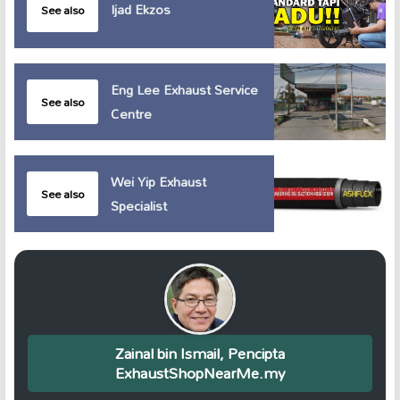
Ijad Ekzos
See also
Eng Lee Exhaust Service
See also
Centre
Wei Yip Exhaust
See also
Specialist
Zainal bin Ismail, Pencipta
ExhaustShopNearMe.my