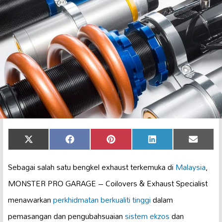
Share
Share
Share
Share
Share
X
Facebook
Pinterest
LinkedIn
Email
on
on
on
on
on
(Twitter)
Sebagai salah satu bengkel exhaust terkemuka di
Malaysia
,
MONSTER PRO GARAGE – Coilovers & Exhaust Specialist
menawarkan
perkhidmatan berkualiti tinggi
dalam
pemasangan dan pengubahsuaian
sistem ekzos
dan