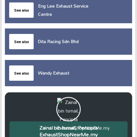
Eng Lee Exhaust Service
See also
Centre
Dita Racing Sdn Bhd
See also
Wandy Exhaust
See also
Zainal bin Ismail, Pencipta
ExhaustShopNearMe.my