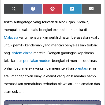
Share
Share
Share
Share
Share
X
Facebook
Pinterest
LinkedIn
Email
on
on
on
on
on
(Twitter)
Aszm Autogarage yang terletak di Alor Gajah, Melaka,
merupakan salah satu bengkel exhaust terkemuka di
Malaysia
yang menawarkan perkhidmatan berasaskan kualiti
untuk pemilik kenderaan yang mencari penyelesaian terbaik
bagi
sistem ekzos
mereka. Dengan gabungan kepakaran
teknikal dan
peralatan moden
, bengkel ini menjadi destinasi
pilihan bagi mereka yang ingin meningkatkan
prestasi
enjin
atau mendapatkan bunyi exhaust yang lebih mantap sambil
memastikan pematuhan terhadap piawaian keselamatan dan
alam sekitar.