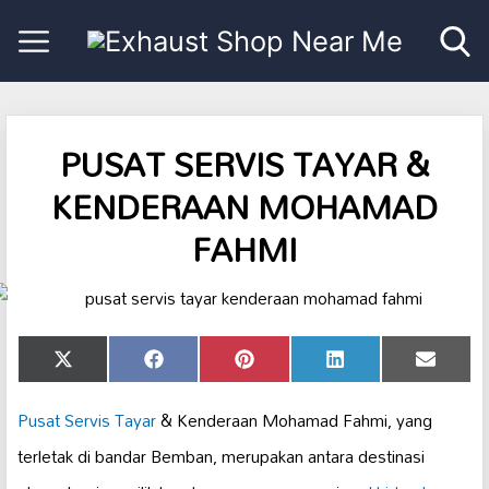
PUSAT SERVIS TAYAR &
KENDERAAN MOHAMAD
FAHMI
Share
Share
Share
Share
Share
X
Facebook
Pinterest
LinkedIn
Email
on
on
on
on
on
(Twitter)
Pusat Servis
Tayar
& Kenderaan Mohamad Fahmi, yang
terletak di bandar Bemban, merupakan antara destinasi