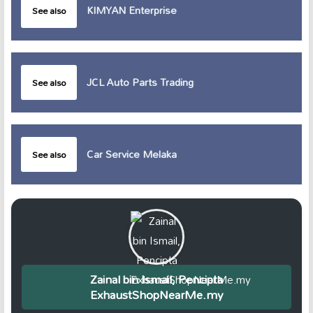
KIMYAN Enterprise
See also
JCL Auto Parts Trading
See also
Car Service Melaka
See also
Zainal bin Ismail, Pencipta
ExhaustShopNearMe.my