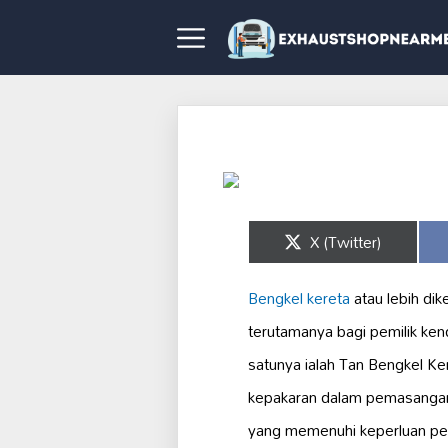
Share
X (Twitter)
on
Bengkel kereta
atau lebih dik
terutamanya bagi pemilik ken
satunya ialah Tan Bengkel K
kepakaran dalam pemasanga
yang memenuhi keperluan pela