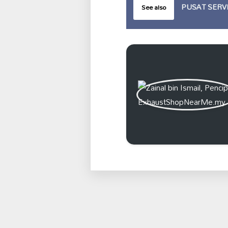
PUSAT SERV
See also