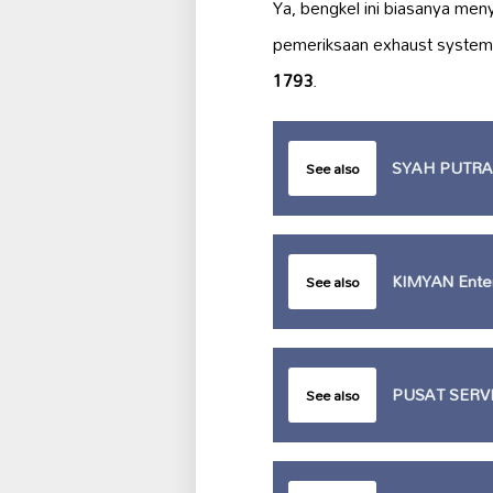
Ya, bengkel ini biasanya men
pemeriksaan exhaust system, 
1793
.
SYAH PUTRA
See also
KIMYAN Enter
See also
PUSAT SERV
See also