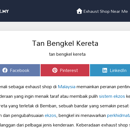
Exhaust Shop Near Me
Tan Bengkel Kereta
Share
Share
Share
Facebook
Pinterest
LinkedIn
on
on
on
enali sebagai exhaust shop di
Malaysia
memainkan peranan penting 
deraan yang ingin menaik taraf atau membaik pulih
sistem ekzos
ke
ereta yang terletak di Bemban, sebuah bandar yang semakin pes
n dan pengubahsuaian
ekzos
, bengkel ini menawarkan
perkhidmata
nggan dari pelbagai jenis kenderaan. Keberadaan exhaust shop se