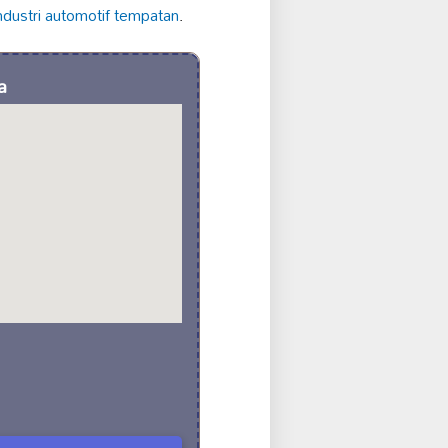
ndustri automotif tempatan
.
a