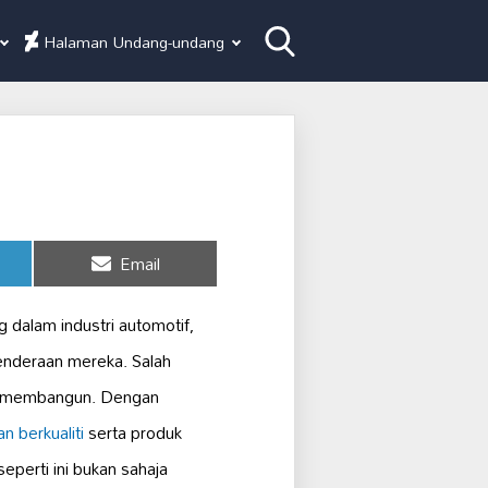
Halaman Undang-undang
Share
Email
on
dalam industri automotif,
nderaan mereka. Salah
at membangun. Dengan
n berkualiti
serta produk
perti ini bukan sahaja