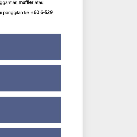
nggantian
muffler
atau
ui panggilan ke
+60 6-529