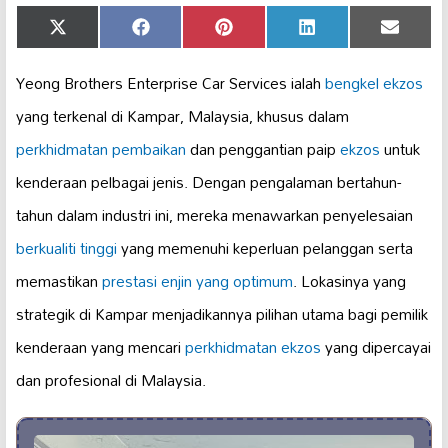
Share
Share
Share
Share
Share
X
Facebook
Pinterest
LinkedIn
Email
on
on
on
on
on
(Twitter)
Yeong Brothers Enterprise Car Services ialah
bengkel ekzos
yang terkenal di Kampar, Malaysia, khusus dalam
perkhidmatan pembaikan
dan penggantian paip
ekzos
untuk
kenderaan pelbagai jenis. Dengan pengalaman bertahun-
tahun dalam industri ini, mereka menawarkan penyelesaian
berkualiti tinggi
yang memenuhi keperluan pelanggan serta
memastikan
prestasi enjin yang optimum
. Lokasinya yang
strategik di Kampar menjadikannya pilihan utama bagi pemilik
kenderaan yang mencari
perkhidmatan ekzos
yang dipercayai
dan profesional di Malaysia.