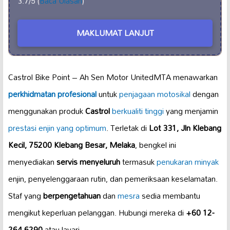
3.7/5 (
Baca Ulasan
)
MAKLUMAT LANJUT
Castrol Bike Point – Ah Sen Motor UnitedMTA menawarkan
perkhidmatan profesional
untuk
penjagaan motosikal
dengan
menggunakan produk
Castrol
berkualiti tinggi
yang menjamin
prestasi enjin yang optimum
. Terletak di
Lot 331, Jln Klebang
Kecil, 75200 Klebang Besar, Melaka
, bengkel ini
menyediakan
servis menyeluruh
termasuk
penukaran minyak
enjin, penyelenggaraan rutin, dan pemeriksaan keselamatan.
Staf yang
berpengetahuan
dan
mesra
sedia membantu
mengikut keperluan pelanggan. Hubungi mereka di
+60 12-
264 6290
atau layari