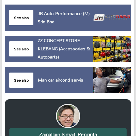
JR Auto Performance (M)
See also
Sdn Bhd
ZZ CONCEPT STORE
KLEBANG (Accessories &
See also
Autoparts)
Man car aircond servis
See also
Zainal bin Ismail, Pencipta