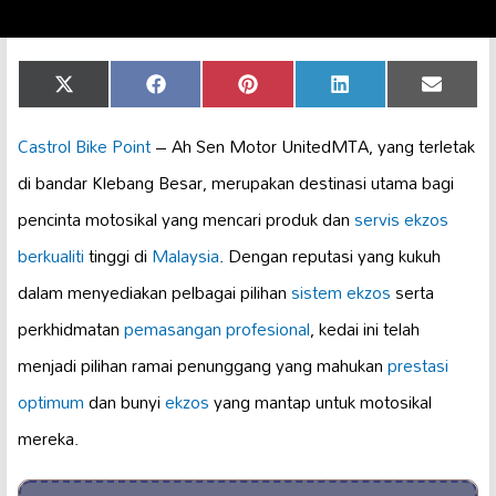
Share
Share
Share
Share
Share
X
Facebook
Pinterest
LinkedIn
Email
on
on
on
on
on
(Twitter)
Castrol Bike Point
– Ah Sen Motor UnitedMTA, yang terletak
di bandar Klebang Besar, merupakan destinasi utama bagi
pencinta motosikal yang mencari produk dan
servis ekzos
berkualiti
tinggi di
Malaysia
. Dengan reputasi yang kukuh
dalam menyediakan pelbagai pilihan
sistem ekzos
serta
perkhidmatan
pemasangan profesional
, kedai ini telah
menjadi pilihan ramai penunggang yang mahukan
prestasi
optimum
dan bunyi
ekzos
yang mantap untuk motosikal
mereka.