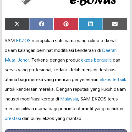
Share
Share
Share
Share
Share
X
Facebook
Pinterest
LinkedIn
Email
on
on
on
on
on
(Twitter)
SAM
EKZOS
merupakan satu nama yang cukup terkenal
dalam kalangan peminat modifikasi kenderaan di
Daerah
Muar
,
Johor
. Terkenal dengan produk
ekzos berkualiti
dan
servis yang profesional, kedai ini telah menjadi destinasi
utama bagi mereka yang mencari penyelesaian
ekzos terbaik
untuk kenderaan mereka. Dengan reputasi yang kukuh dalam
industri modifikasi kereta di
Malaysia
, SAM EKZOS terus
menjadi pilihan utama bagi pencinta otomotif yang mahukan
prestasi
dan bunyi ekzos yang mantap.