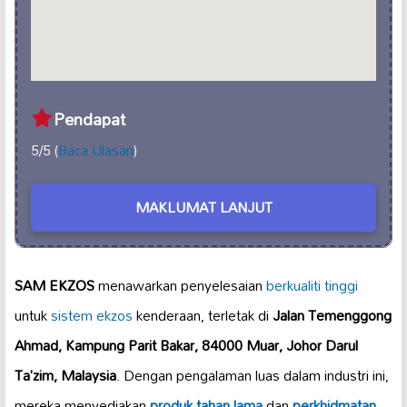
Pendapat
5/5 (
Baca Ulasan
)
MAKLUMAT LANJUT
SAM EKZOS
menawarkan penyelesaian
berkualiti tinggi
untuk
sistem ekzos
kenderaan, terletak di
Jalan Temenggong
Ahmad, Kampung Parit Bakar, 84000 Muar, Johor Darul
Ta’zim, Malaysia
. Dengan pengalaman luas dalam industri ini,
mereka menyediakan
produk tahan lama
dan
perkhidmatan