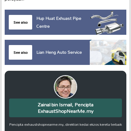
Hup Huat Exhuast Pipe
See also
Centre
Lian Heng Auto Service
See also
Zainal bin Ismail, Pencipta
ExhaustShopNearMe.my
Pencipta exhaustshopnearme.my, direktori kedai ekzos kereta terbaik