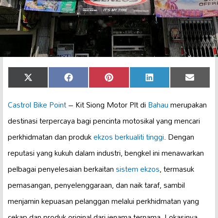
Share
Share
Share
Share
Share
X
Facebook
Pinterest
LinkedIn
Email
on
on
on
on
on
(Twitter)
Castrol Bike Point
– Kit Siong Motor Plt di
Bahau
merupakan
destinasi terpercaya bagi pencinta motosikal yang mencari
perkhidmatan dan produk
ekzos berkualiti tinggi
. Dengan
reputasi yang kukuh dalam industri, bengkel ini menawarkan
pelbagai penyelesaian berkaitan
sistem ekzos
, termasuk
pemasangan, penyelenggaraan, dan naik taraf, sambil
menjamin kepuasan pelanggan melalui perkhidmatan yang
cekap dan produk original dari jenama ternama. Lokasinya