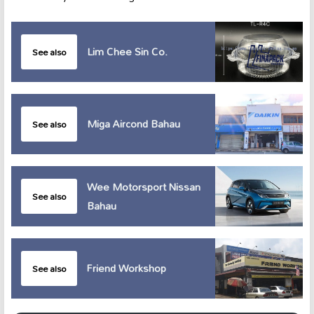
Lim Chee Sin Co.
See also
Miga Aircond Bahau
See also
Wee Motorsport Nissan
See also
Bahau
Friend Workshop
See also