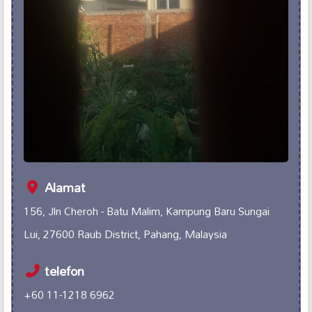
Alamat
156, Jln Cheroh - Batu Malim, Kampung Baru Sungai
Lui, 27600 Raub District, Pahang, Malaysia
telefon
+60 11-1218 6962