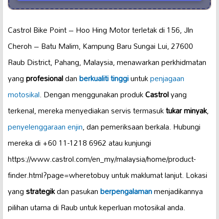
Castrol Bike Point – Hoo Hing Motor terletak di 156, Jln
Cheroh – Batu Malim, Kampung Baru Sungai Lui, 27600
Raub District, Pahang, Malaysia, menawarkan perkhidmatan
yang
profesional
dan
berkualiti tinggi
untuk
penjagaan
motosikal
. Dengan menggunakan produk
Castrol
yang
terkenal, mereka menyediakan servis termasuk
tukar minyak
,
penyelenggaraan enjin
, dan pemeriksaan berkala. Hubungi
mereka di +60 11-1218 6962 atau kunjungi
https://www.castrol.com/en_my/malaysia/home/product-
finder.html?page=wheretobuy untuk maklumat lanjut. Lokasi
yang
strategik
dan pasukan
berpengalaman
menjadikannya
pilihan utama di Raub untuk keperluan motosikal anda.