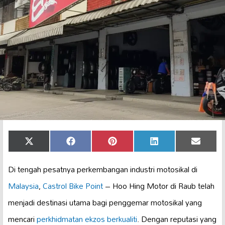
Share
Share
Share
Share
Share
X
Facebook
Pinterest
LinkedIn
Email
on
on
on
on
on
(Twitter)
Di tengah pesatnya perkembangan industri motosikal di
Malaysia
,
Castrol Bike Point
– Hoo Hing Motor di Raub telah
menjadi destinasi utama bagi penggemar motosikal yang
mencari
perkhidmatan ekzos berkualiti
. Dengan reputasi yang