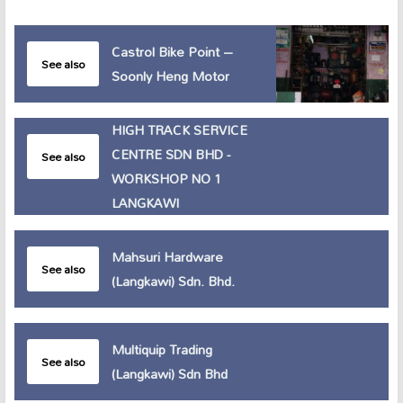
Castrol Bike Point –
See also
Soonly Heng Motor
HIGH TRACK SERVICE
CENTRE SDN BHD -
See also
WORKSHOP NO 1
LANGKAWI
Mahsuri Hardware
See also
(Langkawi) Sdn. Bhd.
Multiquip Trading
See also
(Langkawi) Sdn Bhd