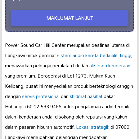
MAKLUMAT LANJUT
Power Sound Car Hifi Center merupakan destinasi utama di
Langkawi untuk peminat
sistem audio kereta
berkualiti tinggi
,
menawarkan pelbagai peralatan hifi dan
aksesori kenderaan
yang premium. Beroperasi di Lot 1273, Mukim Kuah
Kelibang, pusat ini menyediakan produk berteknologi canggih
dengan
servis profesional
dan
khidmat nasihat
pakar.
Hubungi +60 12-583 9486 untuk pengalaman audio terbaik
dalam kenderaan anda, disokong oleh reputasi yang kukuh
dalam pasaran hiburan automotif.
Lokasi strategik
di 07000
Langkawi memudahkan pelanggan mendapatkan