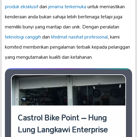
produk eksklusif
dari
jenama terkemuka
untuk memastikan
kenderaan anda bukan sahaja lebih bertenaga tetapi juga
memiliki bunyi yang mantap dan unik. Dengan peralatan
teknologi canggih
dan
khidmat nasihat profesional
, kami
komited memberikan pengalaman terbaik kepada pelanggan
yang mengutamakan kualiti dan ketahanan.
Castrol Bike Point – Hung
Lung Langkawi Enterprise