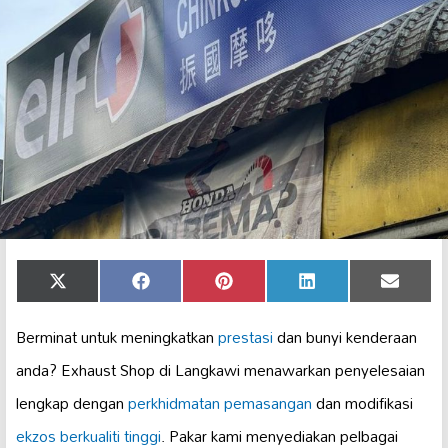
Share
Share
Share
Share
Share
X
Facebook
Pinterest
LinkedIn
Email
on
on
on
on
on
(Twitter)
Berminat untuk meningkatkan
prestasi
dan bunyi kenderaan
anda? Exhaust Shop di Langkawi menawarkan penyelesaian
lengkap dengan
perkhidmatan pemasangan
dan modifikasi
ekzos berkualiti tinggi
. Pakar kami menyediakan pelbagai