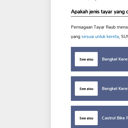
Apakah jenis tayar yang d
Perniagaan Tayar Raub menaw
yang
sesuai untuk kereta
, SU
Bengkel Kere
See also
Bengkel Kere
See also
Castrol Bike 
See also