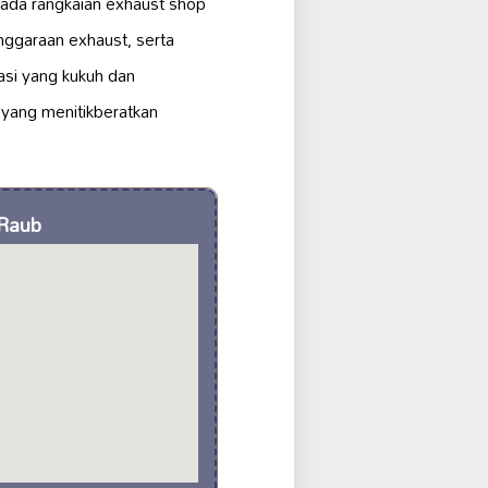
pada rangkaian exhaust shop
nggaraan exhaust, serta
si yang kukuh dan
 yang menitikberatkan
 Raub