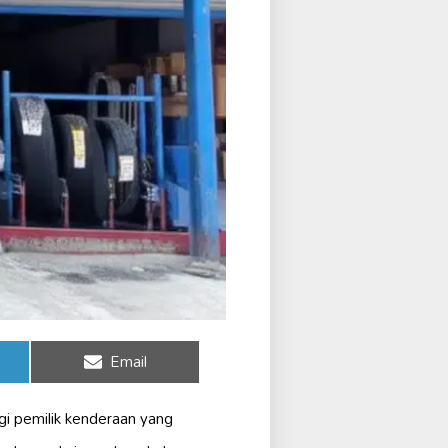
Share
Email
on
gi pemilik kenderaan yang