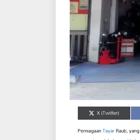
Share
X (Twitter)
on
Perniagaan
Tayar
Raub, yang 