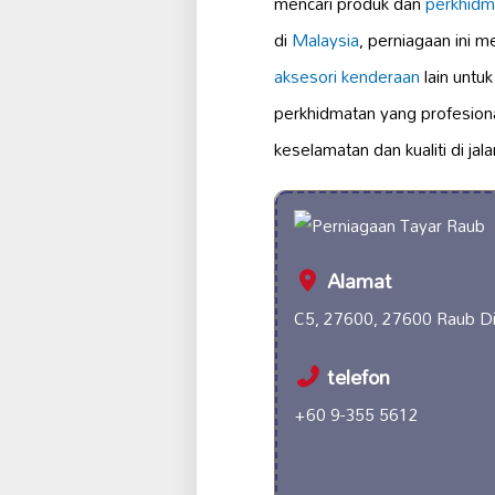
mencari produk dan
perkhidm
di
Malaysia
, perniagaan ini 
aksesori kenderaan
lain untu
perkhidmatan yang profesiona
keselamatan dan kualiti di jala
Alamat
C5, 27600, 27600 Raub Dis
telefon
+60 9-355 5612