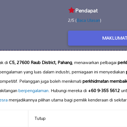
Pendapat
2/5 (
Baca Ulasan
)
MAKLUMAT
ak di
C5, 27600 Raub District, Pahang
, menawarkan pelbagai
perk
pengalaman yang luas dalam industri, perniagaan ini menyediakan
ompetitif. Pelanggan juga boleh menikmati
perkhidmatan membaik
akitangan
berpengalaman
. Hubungi mereka di
+60 9-355 5612
unt
esra
menjadikannya pilihan utama bagi pemilik kenderaan di sekita
Tutup