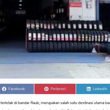
Share
Share
Share
Facebook
Pinterest
LinkedIn
on
on
on
terletak di bandar Raub, merupakan salah satu destinasi utama ba