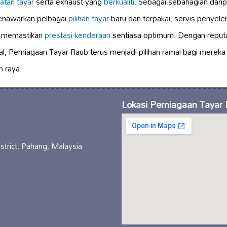
atan tayar
serta exhaust yang
berkualiti
. Sebagai sebahagian dari
menawarkan pelbagai
pilihan tayar
baru dan terpakai, servis penyele
k memastikan
prestasi kenderaan
sentiasa optimum. Dengan reputa
l, Perniagaan Tayar Raub terus menjadi pilihan ramai bagi mereka
n raya.
Lokasi Perniagaan Tayar
trict, Pahang, Malaysia