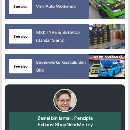
Vmk Auto Workshop
See also
MKK TYRE & SERVICE
See also
(Bandar Sierra)
Sevenwerks Kinabalu Sdn
See also
Bhd
Zainal bin Ismail, Pencipta
ExhaustShopNearMe.my