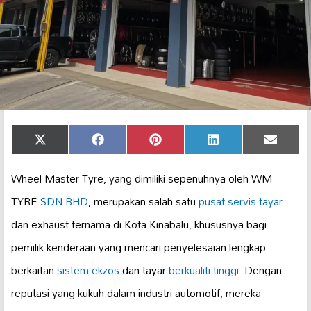
Share
Share
Share
Share
Share
X
Facebook
Pinterest
LinkedIn
Email
on
on
on
on
on
(Twitter)
Wheel Master Tyre, yang dimiliki sepenuhnya oleh WM
TYRE
SDN BHD
, merupakan salah satu
pusat servis
tayar
dan exhaust ternama di Kota Kinabalu, khususnya bagi
pemilik kenderaan yang mencari penyelesaian lengkap
berkaitan
sistem ekzos
dan tayar
berkualiti tinggi
. Dengan
reputasi yang kukuh dalam industri automotif, mereka