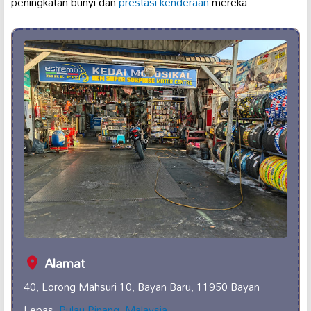
peningkatan bunyi dan
prestasi kenderaan
mereka.
Alamat
40, Lorong Mahsuri 10, Bayan Baru, 11950 Bayan
Lepas,
Pulau Pinang
,
Malaysia