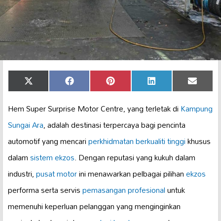
Share
Share
Share
Share
Share
X
Facebook
Pinterest
LinkedIn
Email
on
on
on
on
on
(Twitter)
Hem Super Surprise Motor Centre, yang terletak di
Kampung
Sungai Ara
, adalah destinasi terpercaya bagi pencinta
automotif yang mencari
perkhidmatan berkualiti tinggi
khusus
dalam
sistem ekzos
. Dengan reputasi yang kukuh dalam
industri,
pusat motor
ini menawarkan pelbagai pilihan
ekzos
performa serta servis
pemasangan profesional
untuk
memenuhi keperluan pelanggan yang menginginkan