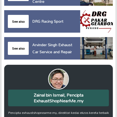
Centre
DRG Racing Sport
See also
Arvinder Singh Exhaust
See also
Car Service and Repair
Zainal bin Ismail, Pencipta
ExhaustShopNearMe.my
Pencipta exhaustshopnearme.my, direktori kedai ekzos kereta terbaik