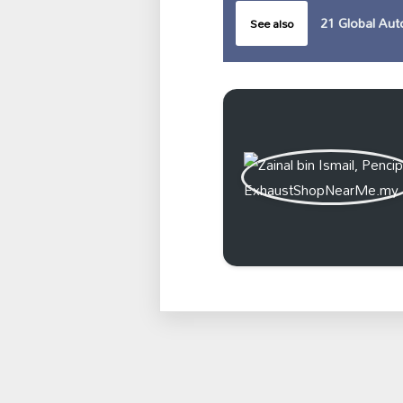
21 Global Aut
See also