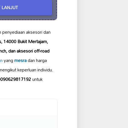
 LANJUT
 penyediaan aksesori dan
s, 14000 Bukit Mertajam,
winch, dan aksesori off-road
an
yang
mesra
dan harga
mengikut keperluan individu.
100090629817192
untuk