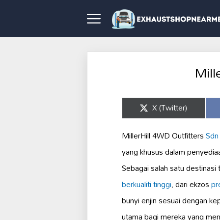
Mill
Share
X (Twitter)
on
MillerHill 4WD Outfitters
Sdn
yang khusus dalam penyediaa
Sebagai salah satu destinasi
berkualiti tinggi
, dari ekzos
pr
bunyi enjin sesuai dengan kep
utama bagi mereka yang men