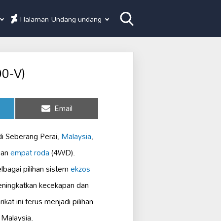
Halaman Undang-undang
00-V)
Share
Email
on
i Seberang Perai,
Malaysia
,
uan
empat roda
(4WD).
lbagai pilihan sistem
ekzos
eningkatkan kecekapan dan
at ini terus menjadi pilihan
 Malaysia.