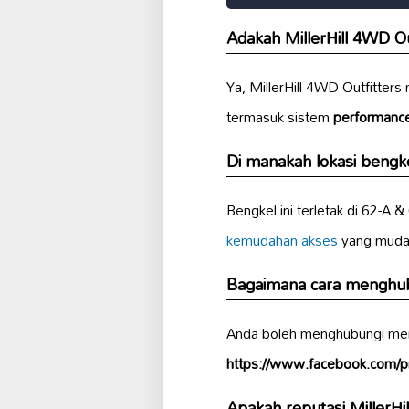
Adakah MillerHill 4WD 
Ya, MillerHill 4WD Outfitte
termasuk sistem
performanc
Di manakah lokasi
bengk
Bengkel ini terletak di 62-A
kemudahan akses
yang mudah
Bagaimana cara menghubu
Anda boleh menghubungi mer
https://www.facebook.com/
Apakah reputasi MillerHi