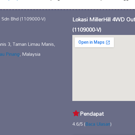
Lokasi MillerHill 4WD Ou
(1109000-V)
anis 3, Taman Limau Manis,
au Pinang
, Malaysia
Pendapat
4.6/5 (
Baca Ulasan
)