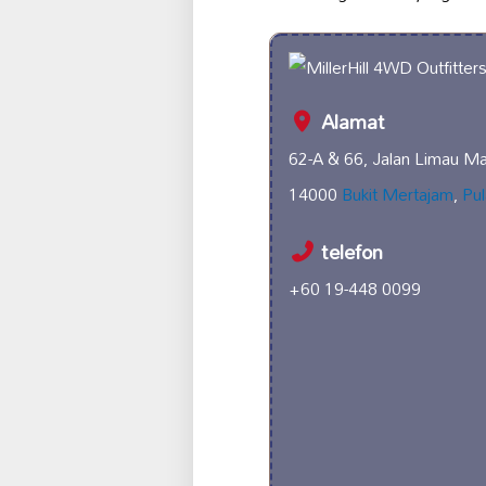
Alamat
62-A & 66, Jalan Limau M
14000
Bukit Mertajam
,
Pul
telefon
+60 19-448 0099