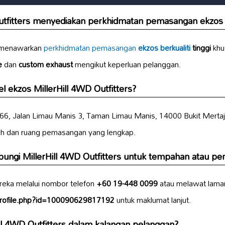
Outfitters menyediakan perkhidmatan pemasangan
ekzos
rs menawarkan
perkhidmatan pemasangan
ekzos berkualiti
tinggi
khu
e
dan
custom exhaust
mengikut keperluan pelanggan.
el ekzos
MillerHill 4WD Outfitters?
 & 66, Jalan Limau Manis 3, Taman Limau Manis, 14000 Bukit Merta
 dan ruang pemasangan yang lengkap.
ngi MillerHill 4WD Outfitters untuk tempahan atau pe
eka melalui nombor telefon
+60 19-448 0099
atau melawat lama
profile.php?id=100090629817192
untuk maklumat lanjut.
ll 4WD Outfitters dalam kalangan pelanggan?