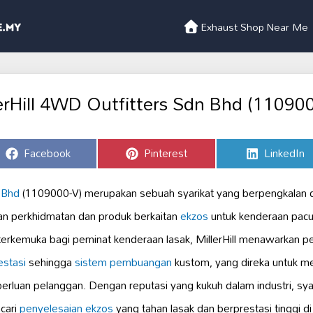
Exhaust Shop Near Me
erHill 4WD Outfitters Sdn Bhd (11090
Share
Share
Share
Facebook
Pinterest
LinkedIn
on
on
on
 Bhd
(1109000-V) merupakan sebuah syarikat yang berpengkalan d
n perkhidmatan dan produk berkaitan
ekzos
untuk kenderaan pac
 terkemuka bagi peminat kenderaan lasak, MillerHill menawarkan pe
estasi
sehingga
sistem pembuangan
kustom, yang direka untuk m
erluan pelanggan. Dengan reputasi yang kukuh dalam industri, syarik
cari
penyelesaian ekzos
yang tahan lasak dan berprestasi tinggi di