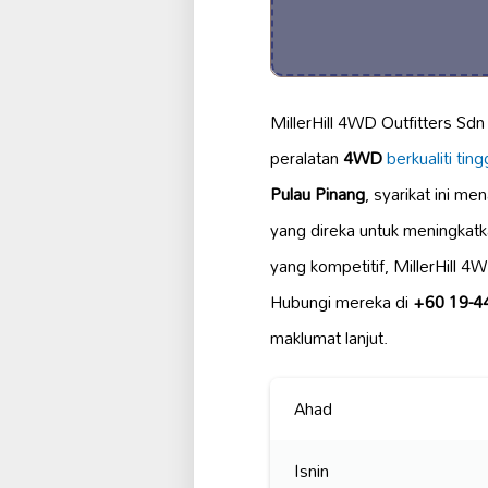
MillerHill 4WD Outfitters S
peralatan
4WD
berkualiti ting
Pulau Pinang
, syarikat ini m
yang direka untuk meningkat
yang kompetitif, MillerHill 4
Hubungi mereka di
+60 19-4
maklumat lanjut.
Ahad
Isnin