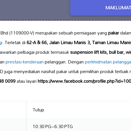
MAKLUMAT
dn Bhd (1109000-V) merupakan sebuah perniagaan yang
pakar
dalam
gi
. Terletak di
62-A & 66, Jalan Limau Manis 3, Taman Limau Mani
enawarkan pelbagai produk termasuk
suspension lift kits, bull bar, 
kan
prestasi kenderaan
pelanggan. Dengan
perkhidmatan pelangg
WD juga menyediakan nasihat pakar untuk pemilihan produk terbaik 
48 0099
atau layari
https://www.facebook.com/profile.php?id=
Tutup
10:30 PG–6:30 PTG