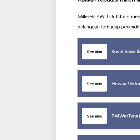
MillerHill 4WD Outfitters me
pelanggan terhadap perkhi
Kosel Valve &
See also
Howay Moto
See also
P44WerTune
See also