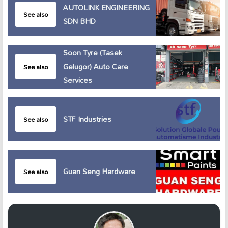
AUTOLINK ENGINEERING
See also
SDN BHD
Soon Tyre (Tasek
Gelugor) Auto Care
See also
Services
STF Industries
See also
Guan Seng Hardware
See also