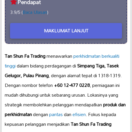
Pendapat
3.9/5 (
Baca Ulasan
)
MAKLUMAT LANJUT
Tan Shun Fa Trading
menawarkan
perkhidmatan berkualiti
tinggi
dalam bidang perdagangan di
Simpang Tiga, Tasek
Gelugor, Pulau Pinang
, dengan alamat tepat di 1318-1319.
Dengan nombor telefon
+60 12-477 0228
, perniagaan ini
mudah dihubungi untuk sebarang urusan. Lokasinya yang
strategik membolehkan pelanggan mendapatkan
produk dan
perkhidmatan
dengan
pantas
dan
efisien
. Fokus kepada
kepuasan pelanggan menjadikan
Tan Shun Fa Trading