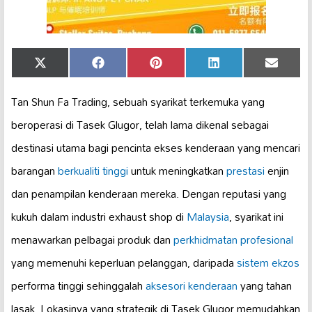
Share
Share
Share
Share
Share
X
Facebook
Pinterest
LinkedIn
Email
on
on
on
on
on
(Twitter)
Tan Shun Fa Trading, sebuah syarikat terkemuka yang
beroperasi di Tasek Glugor, telah lama dikenal sebagai
destinasi utama bagi pencinta ekses kenderaan yang mencari
barangan
berkualiti tinggi
untuk meningkatkan
prestasi
enjin
dan penampilan kenderaan mereka. Dengan reputasi yang
kukuh dalam industri exhaust shop di
Malaysia
, syarikat ini
menawarkan pelbagai produk dan
perkhidmatan profesional
yang memenuhi keperluan pelanggan, daripada
sistem ekzos
performa tinggi sehinggalah
aksesori kenderaan
yang tahan
lasak. Lokasinya yang strategik di Tasek Glugor memudahkan