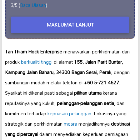
3/5 (
Baca Ulasan
)
MAKLUMAT LANJUT
Tan Thiam Hock Enterprise
menawarkan perkhidmatan dan
produk
berkualiti tinggi
di alamat
155, Jalan Parit Buntar,
Kampung Jalan Baharu, 34300 Bagan Serai, Perak
, dengan
sambungan mudah melalui telefon di
+60 5-721 4627
.
Syarikat ini dikenal pasti sebagai
pilihan utama
kerana
reputasinya yang kukuh,
pelanggan-pelanggan setia
, dan
komitmen terhadap
kepuasan pelanggan.
Lokasinya yang
strategik dan perkhidmatan
mesra
menjadikannya
destinasi
yang dipercayai
dalam menyediakan keperluan perniagaan