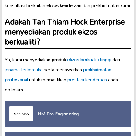
konsultasi berkaitan
ekzos kenderaan
dan perkhidmatan kami.
Adakah Tan Thiam Hock Enterprise
menyediakan produk ekzos
berkualiti?
Ya, kami menyediakan
produk
ekzos berkualiti tinggi
dari
jenama terkemuka
serta menawarkan
perkhidmatan
profesional
untuk memastikan
prestasi kenderaan
anda
optimum.
HM Pro Engineering
See also