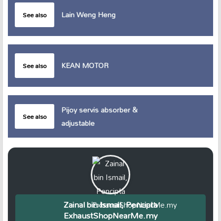
Lain Weng Heng
See also
KEAN MOTOR
See also
Pijoy servis absorber &
See also
adjustable
Zainal bin Ismail, Pencipta
ExhaustShopNearMe.my