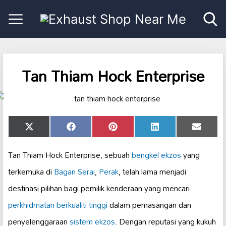
Tan Thiam Hock Enterprise
Share
Share
Share
Share
Share
X
Facebook
Pinterest
LinkedIn
Email
on
on
on
on
on
(Twitter)
Tan Thiam Hock Enterprise, sebuah
bengkel ekzos
yang
terkemuka di
Bagan Serai
,
Perak
, telah lama menjadi
destinasi pilihan bagi pemilik kenderaan yang mencari
perkhidmatan berkualiti tinggi
dalam pemasangan dan
penyelenggaraan
sistem ekzos
. Dengan reputasi yang kukuh