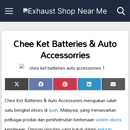
Chee Ket Batteries & Auto
Accessorries
Share
Share
Share
Share
Share
X
Facebook
Pinterest
LinkedIn
Email
on
on
on
on
on
(Twitter)
Chee Ket Batteries & Auto Accessories merupakan salah
satu bengkel ekses di
Ipoh
, Malaysia, yang menawarkan
pelbagai produk dan perkhidmatan berkenaan
sistem ekzos
kenderaan. Dengan reputasi yang kukuh dalam
industri