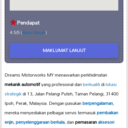
Pendapat
4.5/5 (
Baca Ulasan
)
MAKLUMAT LANJUT
Dreams Motorworks MY menawarkan perkhidmatan
mekanik automotif
yang profesional dan
berkualiti
di
lokasi
strategik
di 13, Jalan Pelangi Puteh, Taman Pelangi, 31400
Ipoh, Perak, Malaysia. Dengan pasukan
berpengalaman
,
mereka menyediakan pelbagai servis termasuk
pembaikan
enjin
,
penyelenggaraan berkala
, dan
pemasaran
aksesori