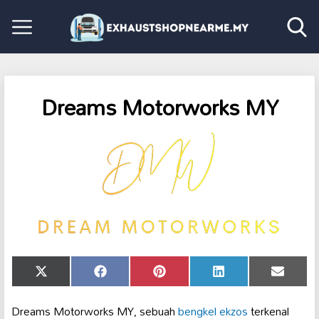
Dreams Motorworks MY
Share
Share
Share
Share
Share
X
Facebook
Pinterest
LinkedIn
Email
on
on
on
on
on
(Twitter)
Dreams Motorworks MY, sebuah
bengkel ekzos
terkenal