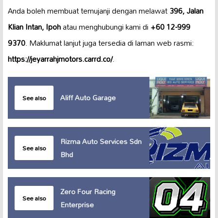
Anda boleh membuat temujanji dengan melawat
396, Jalan
Klian Intan, Ipoh
atau menghubungi kami di
+60 12-999
9370
. Maklumat lanjut juga tersedia di laman web rasmi:
https://jeyarrahjmotors.carrd.co/
.
Aliff Auto Garage
See also
Rizma Auto Services Sdn
See also
Bhd
Zero Four Racing
See also
Enterprise