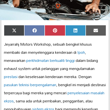
Share
Share
Share
Share
Share
X
Facebook
Pinterest
LinkedIn
Email
on
on
on
on
on
(Twitter)
Jeyarrahj Motors Workshop, sebuah bengkel khusus
membaiki dan menyelenggara kenderaan di
Ipoh
,
menawarkan
perkhidmatan berkualiti tinggi
dalam bidang
exhaust system untuk pelanggan yang mengutamakan
prestasi
dan keselesaan kenderaan mereka. Dengan
pasukan teknisi berpengalaman
, bengkel ini menjadi destinasi
terpercaya bagi mereka yang mencari
penyelesaian masalah
ekzos
, sama ada untuk pembaikan, penggantian, atau
pengubahsuaian
sistem ekzos
bagi memenuhi keperluan