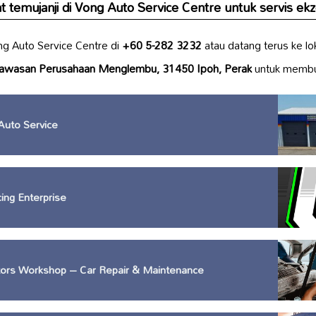
temujanji di Vong Auto Service Centre untuk servis
ekz
g Auto Service Centre di
+60 5-282 3232
atau datang terus ke lo
awasan Perusahaan Menglembu, 31450 Ipoh, Perak
untuk membua
Auto Service
ing Enterprise
tors Workshop – Car Repair & Maintenance