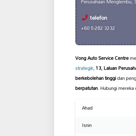
Perusahaan Menglembu, 
telefon
+60 5-282 3232
Vong Auto Service Centre
men
strategik
,
13, Laluan Perusa
berkebolehan tinggi
dan pen
berpatutan
. Hubungi mereka 
Ahad
Isnin