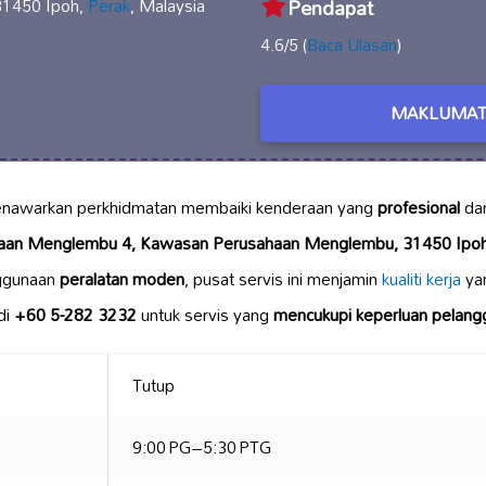
31450 Ipoh,
Perak
, Malaysia
Pendapat
4.6/5 (
Baca Ulasan
)
MAKLUMAT
awarkan perkhidmatan membaiki kenderaan yang
profesional
da
haan Menglembu 4, Kawasan Perusahaan Menglembu, 31450 Ipoh
ggunaan
peralatan moden
, pusat servis ini menjamin
kualiti kerja
yan
di
+60 5-282 3232
untuk servis yang
mencukupi keperluan pelang
Tutup
9:00 PG–5:30 PTG