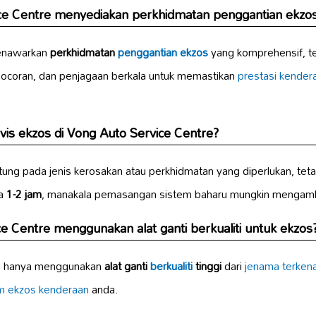
ce Centre menyediakan perkhidmatan
penggantian ekzo
menawarkan
perkhidmatan
penggantian ekzos
yang komprehensif, 
ocoran, dan penjagaan berkala untuk memastikan
prestasi kender
vis
ekzos
di Vong Auto Service Centre?
ung pada jenis kerosakan atau perkhidmatan yang diperlukan, te
sa
1-2 jam
, manakala pemasangan sistem baharu mungkin mengambi
ice Centre menggunakan
alat ganti berkualiti
untuk ekzos
re hanya menggunakan
alat ganti
berkualiti
tinggi
dari
jenama terkena
m ekzos kenderaan
anda.