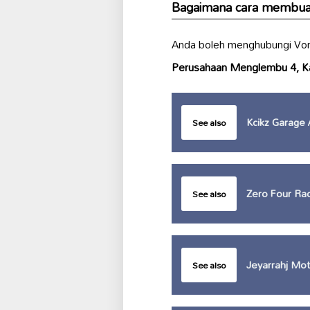
Bagaimana cara membuat 
Anda boleh menghubungi Von
Perusahaan Menglembu 4, K
Kcikz Garage 
See also
Zero Four Rac
See also
Jeyarrahj Mo
See also