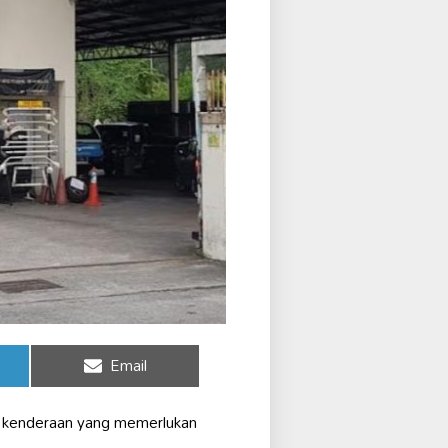
Share
Email
on
ik kenderaan yang memerlukan