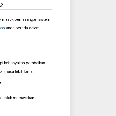
s
?
termasuk pemasangan sistem
aan
anda berada dalam
tapi kebanyakan pembaikan
l masa lebih lama.
?
l
untuk memastikan