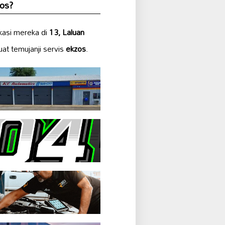
os
?
kasi mereka di
13, Laluan
t temujanji servis
ekzos
.