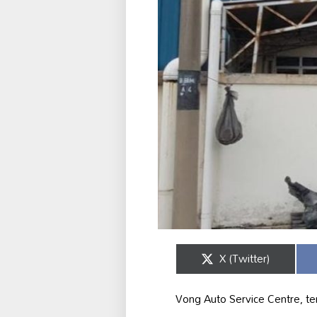
Share
X (Twitter)
on
Vong Auto Service Centre, te