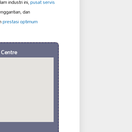
m industri ini,
pusat servis
nggantian, dan
an
prestasi optimum
 Centre