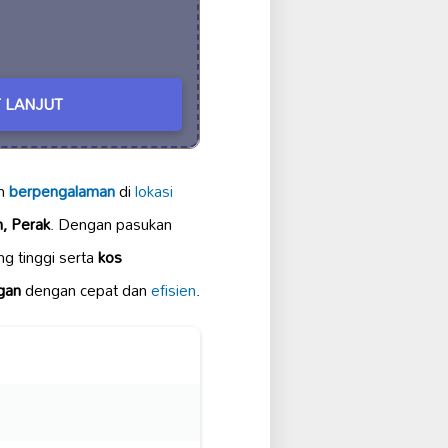
 LANJUT
n
berpengalaman
di
lokasi
, Perak
. Dengan pasukan
g tinggi serta
kos
gan
dengan cepat dan
efisien
.