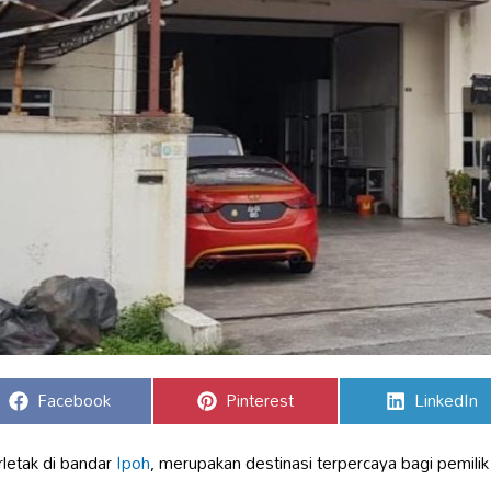
Share
Share
Share
Facebook
Pinterest
LinkedIn
on
on
on
rletak di bandar
Ipoh
, merupakan destinasi terpercaya bagi pemil