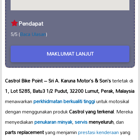
Pendapat
5/5 (
Baca Ulasan
)
MAKLUMAT LANJUT
Castrol Bike Point – Sri A. Karuna Motor’s & Son’s
terletak di
1, Lot 5285, Batu3 1/2 Pudut, 32200 Lumut, Perak, Malaysia
menawarkan
perkhidmatan berkualiti tinggi
untuk motosikal
dengan menggunakan produk
Castrol yang terkenal
. Mereka
menyediakan
penukaran minyak
,
servis
menyeluruh
, dan
parts replacement
yang menjamin
prestasi kenderaan
yang