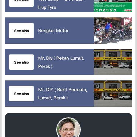
Hup Tyre
Bengkel Motor
See also
Mr. Diy ( Pekan Lumut,
See also
Perak )
Mr. DIY ( Bukit Permata,
See also
Lumut, Perak )