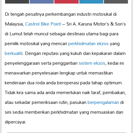
on
on
on
on
on
(Twitter)
Di tengah pesatnya perkembangan industri motosikal di
Malaysia,
Castrol Bike Point
– Sri A. Karuna Motor’s & Son’s
di Lumut telah muncul sebagai destinasi utama bagi para
pemilik motosikal yang mencari
perkhidmatan ekzos
yang
berkualiti
. Dengan reputasi yang kukuh dan kepakaran dalam
penyelenggaraan serta penggantian
sistem ekzos
, kedai ini
menawarkan penyelesaian lengkap untuk memastikan
kenderaan dua roda anda beroperasi pada tahap optimum.
Tidak kira sama ada anda memerlukan naik taraf, pembaikan,
atau sekadar pemeriksaan rutin, pasukan
berpengalaman
di
sini sedia memberikan perkhidmatan yang memuaskan dan
dipercayai.