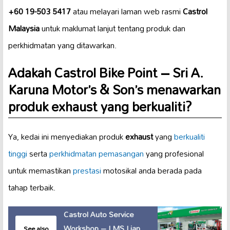
+60 19-503 5417
atau melayari laman web rasmi
Castrol
Malaysia
untuk maklumat lanjut tentang produk dan
perkhidmatan yang ditawarkan.
Adakah Castrol Bike Point – Sri A.
Karuna Motor’s & Son’s menawarkan
produk exhaust yang berkualiti?
Ya, kedai ini menyediakan produk
exhaust
yang
berkualiti
tinggi
serta
perkhidmatan pemasangan
yang profesional
untuk memastikan
prestasi
motosikal anda berada pada
tahap terbaik.
Castrol Auto Service
Workshop – LMS Lian
See also