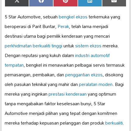
Share
Share
Share
Share
Share
X
Facebook
Pinterest
LinkedIn
Email
on
on
on
on
on
(Twitter)
5 Star Automotive, sebuah
bengkel ekzos
terkemuka yang
beroperasi di Parit Buntar,
Perak
, telah lama menjadi
destinasi utama bagi pemilik kenderaan yang mencari
perkhidmatan berkualiti tinggi
untuk
sistem ekzos
mereka.
Dengan reputasi yang kukuh dalam
industri automotif
tempatan
, bengkel ini menawarkan pelbagai servis termasuk
pemasangan, pembaikan, dan
penggantian ekzos
, disokong
oleh pasukan teknikal yang mahir dan
peralatan moden
. Bagi
mereka yang inginkan
prestasi kenderaan
yang optimum
tanpa mengabaikan faktor keselesaan bunyi, 5 Star
Automotive menjadi pilihan yang tepat dengan komitmen
mereka terhadap kepuasan pelanggan dan produk
berkualiti
.