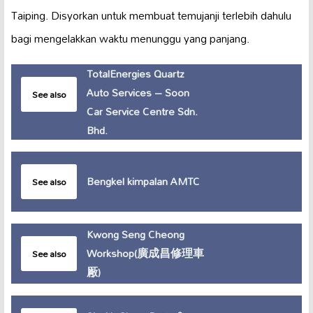
Taiping. Disyorkan untuk membuat temujanji terlebih dahulu
bagi mengelakkan waktu menunggu yang panjang.
TotalEnergies Quartz
Auto Services – Soon
See also
Car Service Centre Sdn.
Bhd.
Bengkel kimpalan AMTC
See also
Kwong Seng Cheong
Workshop(廣成昌修理車
See also
厰)