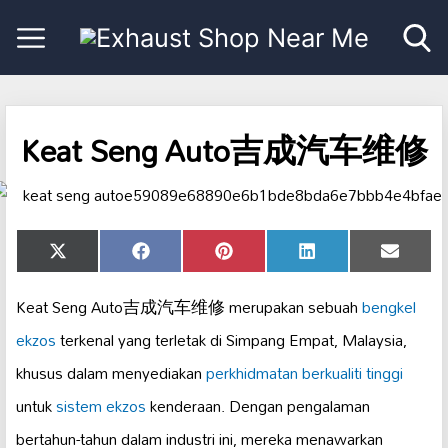
Keat Seng Auto吉成汽车维修
Share
Share
Share
Share
Share
X
Facebook
Pinterest
LinkedIn
Email
on
on
on
on
on
(Twitter)
Keat Seng Auto吉成汽车维修 merupakan sebuah
bengkel
ekzos
terkenal yang terletak di Simpang Empat, Malaysia,
khusus dalam menyediakan
perkhidmatan berkualiti tinggi
untuk
sistem ekzos
kenderaan. Dengan pengalaman
bertahun-tahun dalam industri ini, mereka menawarkan