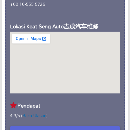
+60 16-555 5726
Lokasi Keat Seng Auto吉成汽车维修
Pendapat
4.3/5 (
Baca Ulasan
)