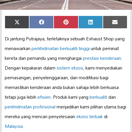
Share
Share
Share
Share
Share
X
Facebook
Pinterest
LinkedIn
Email
on
on
on
on
on
(Twitter)
Di jantung Putrajaya, terletaknya sebuah Exhaust Shop yang
menawarkan
perkhidmatan berkualiti tinggi
untuk peminat
kereta dan pemandu yang menghargai
prestasi kenderaan
.
Dengan kepakaran dalam
sistem ekzos
, kami menyediakan
pemasangan, penyelenggaraan, dan modifikasi bagi
memastikan kenderaan anda bukan sahaja lebih berkuasa
tetapi juga lebih
efisien
. Produk kami yang
berkualiti
dan
perkhidmatan profesional
menjadikan kami pilihan utama bagi
mereka yang mencari penyelesaian
ekzos terbaik
di
Malaysia
.