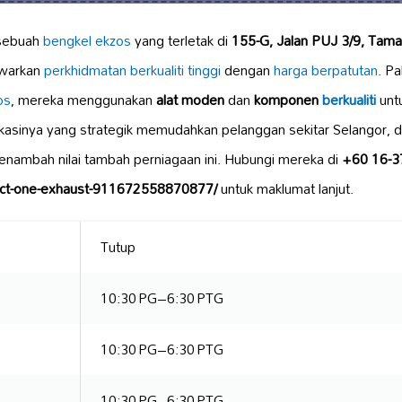
 sebuah
bengkel ekzos
yang terletak di
155-G, Jalan PUJ 3/9, Taman
warkan
perkhidmatan berkualiti tinggi
dengan
harga berpatutan
. P
os
, mereka menggunakan
alat moden
dan
komponen
berkualiti
unt
asinya yang strategik memudahkan pelanggan sekitar Selangor, d
nambah nilai tambah perniagaan ini. Hubungi mereka di
+60 16-3
Tct-one-exhaust-911672558870877/
untuk maklumat lanjut.
Tutup
10:30 PG–6:30 PTG
10:30 PG–6:30 PTG
10:30 PG–6:30 PTG