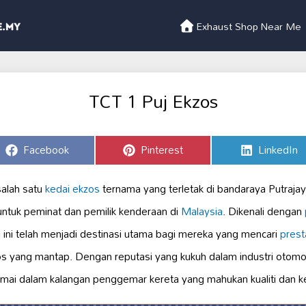
Exhaust Shop Near Me
TCT 1 Puj Ekzos
Share
Share
Share
Facebook
Pinterest
LinkedIn
on
on
on
alah satu
kedai ekzos
ternama yang terletak di bandaraya Putraja
ntuk peminat dan pemilik kenderaan di
Malaysia
. Dikenali dengan
i ini telah menjadi destinasi utama bagi mereka yang mencari
prest
s yang mantap. Dengan reputasi yang kukuh dalam industri otomot
ramai dalam kalangan penggemar kereta yang mahukan kualiti dan