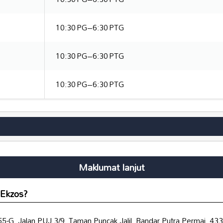
10:30 PG–6:30 PTG
10:30 PG–6:30 PTG
10:30 PG–6:30 PTG
Maklumat lanjut
 Ekzos?
155-G, Jalan PUJ 3/9, Taman Puncak Jalil, Bandar Putra Permai, 4