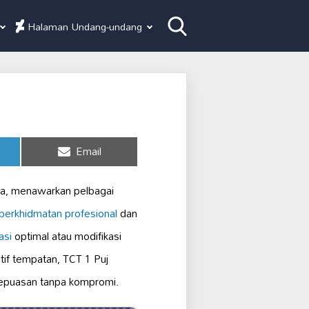
Halaman Undang-undang
Share
Email
on
ya, menawarkan pelbagai
perkhidmatan profesional
dan
asi
optimal atau modifikasi
if tempatan, TCT 1 Puj
 kepuasan tanpa kompromi.