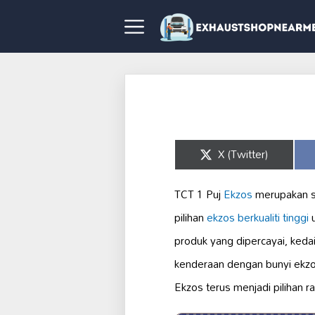
Share
X (Twitter)
on
TCT 1 Puj
Ekzos
merupakan s
pilihan
ekzos berkualiti tinggi
u
produk yang dipercayai, keda
kenderaan dengan bunyi ekzo
Ekzos terus menjadi pilihan 