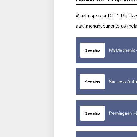
Waktu operasi TCT 1 Puj Ekz
atau menghubungi terus mela
MyMechanic –
See also
Success Auto 
See also
Perniagaan I-
See also