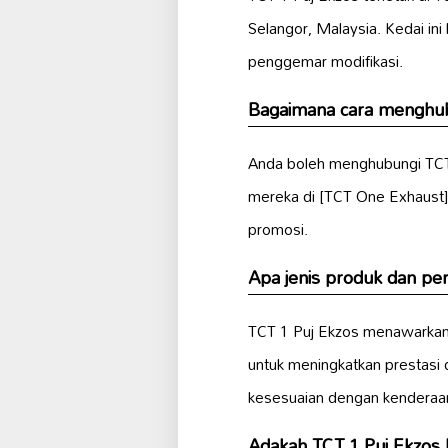
Selangor, Malaysia. Kedai in
penggemar modifikasi.
Bagaimana cara menghub
Anda boleh menghubungi TCT
mereka di [TCT One Exhaust]
promosi.
Apa jenis produk dan pe
TCT 1 Puj Ekzos menawarkan
untuk meningkatkan prestasi
kesesuaian dengan kenderaa
Adakah TCT 1 Puj Ekzos b