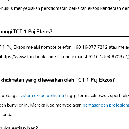
i khusus menyediakan perkhidmatan berkaitan ekzos kenderaan deng
ungi TCT 1 Puj Ekzos?
 1 Puj Ekzos melalui nombor telefon +60 16-377 7212 atau mela
(https://www.facebook.com/Tct-one-exhaust-911672558870877/) u
rkhidmatan yang ditawarkan oleh TCT 1 Puj Ekzos?
 pelbagai
sistem ekzos berkualiti
tinggi, termasuk ekzos sport, ek
 dan bunyi enjin. Mereka juga menyediakan
pemasangan profesiona
n anda.
uka setiap hari?