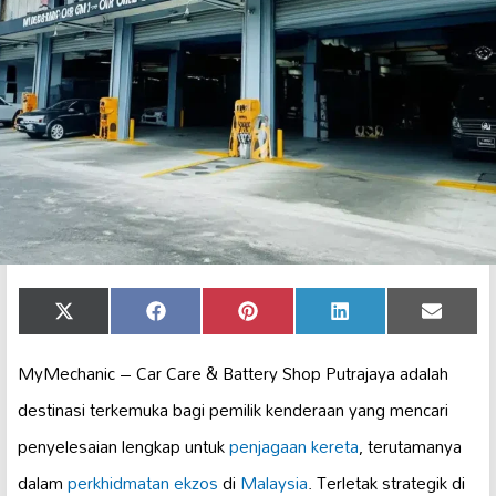
Share
Share
Share
Share
Share
X
Facebook
Pinterest
LinkedIn
Email
on
on
on
on
on
(Twitter)
MyMechanic – Car Care & Battery Shop Putrajaya adalah
destinasi terkemuka bagi pemilik kenderaan yang mencari
penyelesaian lengkap untuk
penjagaan kereta
, terutamanya
dalam
perkhidmatan ekzos
di
Malaysia
. Terletak strategik di