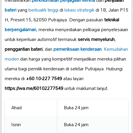
menawarkan
perkhidmatan penjagaan kereta
dan
penjualan
bateri
yang
berkualiti tinggi
di
lokasi strategik
di 1B, Jalan P15
H, Presint 15, 62050 Putrajaya. Dengan pasukan
teknikal
berpengalaman
, mereka menyediakan pelbagai penyelesaian
untuk keperluan automotif termasuk
servis menyeluruh
,
penggantian bateri
, dan
pemeriksaan kenderaan
.
Kemudahan
moden
dan harga yang kompetitif menjadikan mereka pilihan
utama bagi pemilik kenderaan di sekitar Putrajaya. Hubungi
mereka di
+60 10-227 7549
atau layari
https://wa.me/60102277549
untuk maklumat lanjut.
Ahad
Buka 24 jam
Isnin
Buka 24 jam