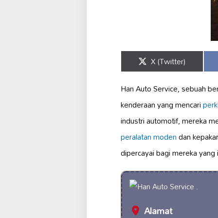
Share
X (Twitter)
on
Han Auto Service, sebuah ben
kenderaan yang mencari
perk
industri automotif, mereka 
peralatan moden
dan kepakar
dipercayai bagi mereka yang
Alamat