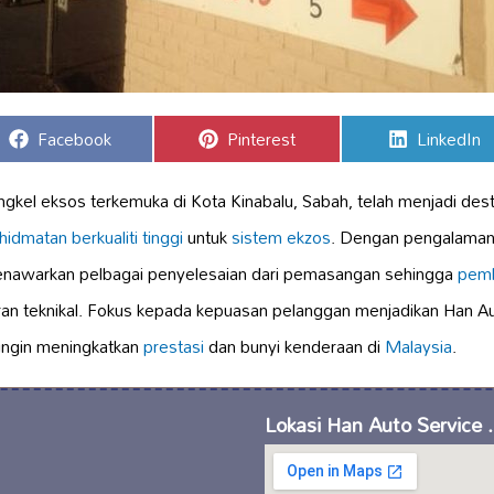
Share
Share
Share
Facebook
Pinterest
LinkedIn
on
on
on
gkel eksos terkemuka di Kota Kinabalu, Sabah, telah menjadi dest
hidmatan berkualiti tinggi
untuk
sistem ekzos
. Dengan pengalaman
menawarkan pelbagai penyelesaian dari pemasangan sehingga
pemb
an teknikal. Fokus kepada kepuasan pelanggan menjadikan Han Aut
 ingin meningkatkan
prestasi
dan bunyi kenderaan di
Malaysia
.
Lokasi Han Auto Service .