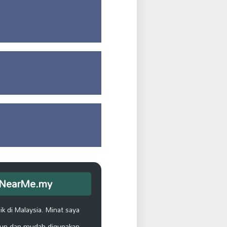
opNearMe.my
k di Malaysia. Minat saya
un dan mudah digunakan.