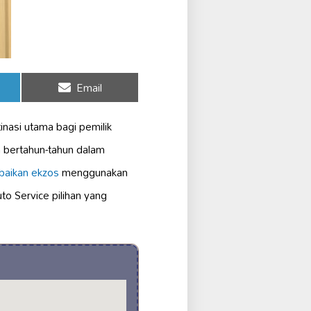
Share
Email
on
inasi utama bagi pemilik
 bertahun-tahun dalam
aikan ekzos
menggunakan
o Service pilihan yang