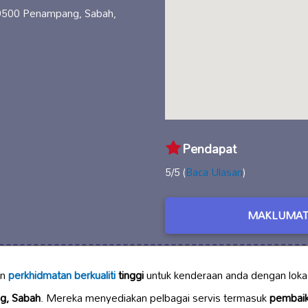
89500 Penampang, Sabah,
Pendapat
5/5 (
Baca Ulasan
)
MAKLUMAT
an
perkhidmatan berkualiti
tinggi
untuk kenderaan anda dengan lokas
g, Sabah
. Mereka menyediakan pelbagai servis termasuk
pembaik