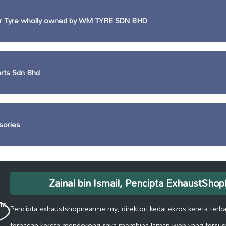
r Tyre wholly owned by WM TYRE SDN BHD
rts Sdn Bhd
sories
Zainal bin Ismail, Pencipta ExhaustSh
Pencipta exhaustshopnearme.my, direktori kedai ekzos kereta terbai
terhadap kereta mendorong saya membina laman web yang tersus