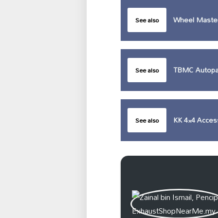
Wheel Maste
See also
TBMC Autopa
See also
KK 4×4 Acces
See also