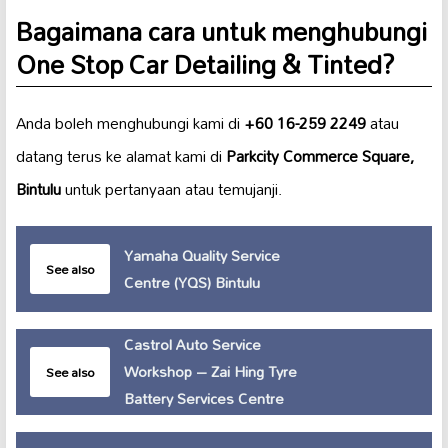
Bagaimana cara untuk menghubungi
One Stop Car Detailing & Tinted?
Anda boleh menghubungi kami di
+60 16-259 2249
atau
datang terus ke alamat kami di
Parkcity Commerce Square,
Bintulu
untuk pertanyaan atau temujanji.
Yamaha Quality Service
See also
Centre (YQS) Bintulu
Castrol Auto Service
Workshop – Zai Hing Tyre
See also
Battery Services Centre