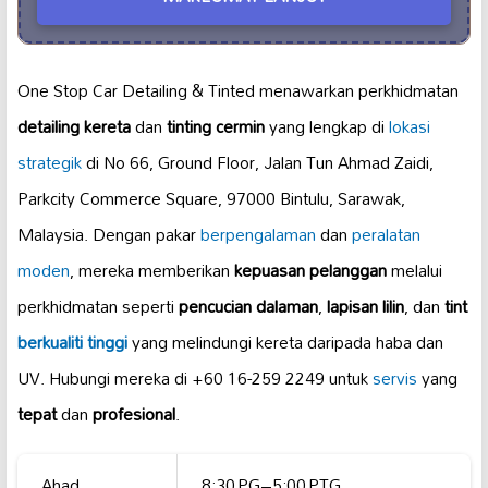
One Stop Car Detailing & Tinted menawarkan perkhidmatan
detailing kereta
dan
tinting cermin
yang lengkap di
lokasi
strategik
di No 66, Ground Floor, Jalan Tun Ahmad Zaidi,
Parkcity Commerce Square, 97000 Bintulu, Sarawak,
Malaysia. Dengan pakar
berpengalaman
dan
peralatan
moden
, mereka memberikan
kepuasan pelanggan
melalui
perkhidmatan seperti
pencucian dalaman
,
lapisan lilin
, dan
tint
berkualiti tinggi
yang melindungi kereta daripada haba dan
UV. Hubungi mereka di +60 16-259 2249 untuk
servis
yang
tepat
dan
profesional
.
Ahad
8:30 PG–5:00 PTG