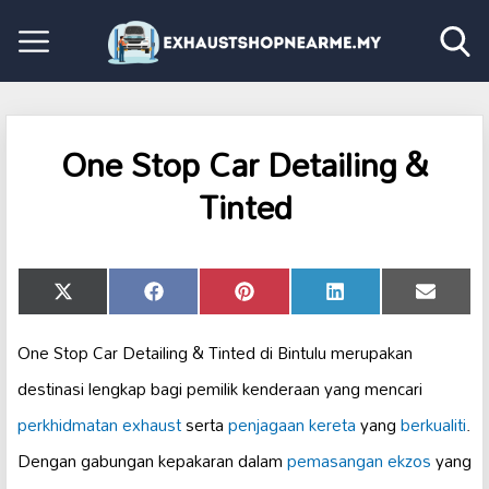
One Stop Car Detailing &
Tinted
Share
Share
Share
Share
Share
X
Facebook
Pinterest
LinkedIn
Email
on
on
on
on
on
(Twitter)
One Stop Car Detailing & Tinted di Bintulu merupakan
destinasi lengkap bagi pemilik kenderaan yang mencari
perkhidmatan exhaust
serta
penjagaan kereta
yang
berkualiti
.
Dengan gabungan kepakaran dalam
pemasangan ekzos
yang