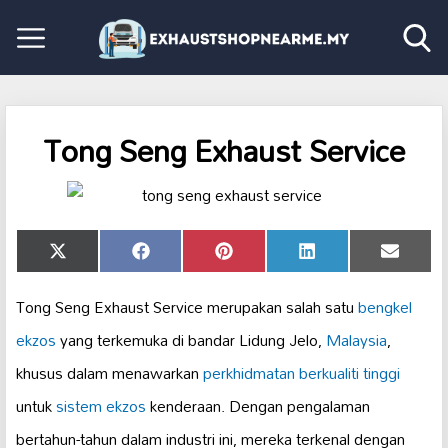
Tong Seng Exhaust Service
Share
Share
Share
Share
Share
X
Facebook
Pinterest
LinkedIn
Email
on
on
on
on
on
(Twitter)
Tong Seng Exhaust Service merupakan salah satu
bengkel
ekzos
yang terkemuka di bandar Lidung Jelo,
Malaysia
,
khusus dalam menawarkan
perkhidmatan berkualiti tinggi
untuk
sistem ekzos
kenderaan. Dengan pengalaman
bertahun-tahun dalam industri ini, mereka terkenal dengan