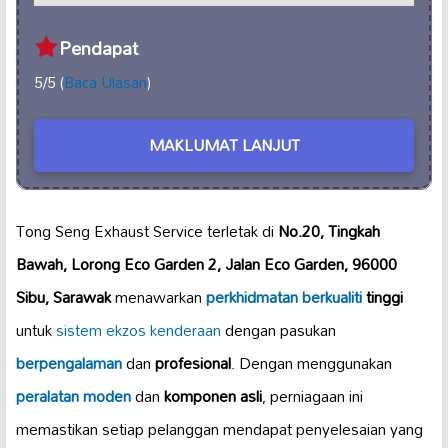
Pendapat
5/5 (
Baca Ulasan
)
MAKLUMAT LANJUT
Tong Seng Exhaust Service terletak di
No.20, Tingkah
Bawah, Lorong Eco Garden 2, Jalan Eco Garden, 96000
Sibu, Sarawak
menawarkan
perkhidmatan berkualiti
tinggi
untuk
sistem ekzos kenderaan
dengan pasukan
berpengalaman
dan
profesional
. Dengan menggunakan
peralatan moden
dan
komponen asli
, perniagaan ini
memastikan setiap pelanggan mendapat penyelesaian yang