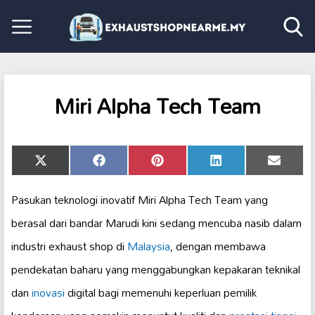
Miri Alpha Tech Team
Share
Share
Share
Share
Share
X
Facebook
Pinterest
LinkedIn
Email
on
on
on
on
on
(Twitter)
Pasukan teknologi inovatif Miri Alpha Tech Team yang
berasal dari bandar Marudi kini sedang mencuba nasib dalam
industri exhaust shop di
Malaysia
, dengan membawa
pendekatan baharu yang menggabungkan kepakaran teknikal
dan
inovasi
digital bagi memenuhi keperluan pemilik